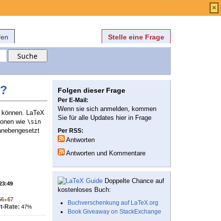
Anmelden
über
FAQ
×
fen
Stelle eine Frage
n?
Folgen dieser Frage
Per E-Mail:
Wenn sie sich anmelden, kommen
u können. LaTeX
Sie für alle Updates hier in Frage
tionen wie
\sin
danebengesetzt
Per RSS:
Antworten
Antworten und Kommentare
Doppelte Chance auf
 23:49
kostenloses Buch:
56
●
67
Buchverschenkung auf LaTeX.org
t-Rate:
47%
Book Giveaway on StackExchange