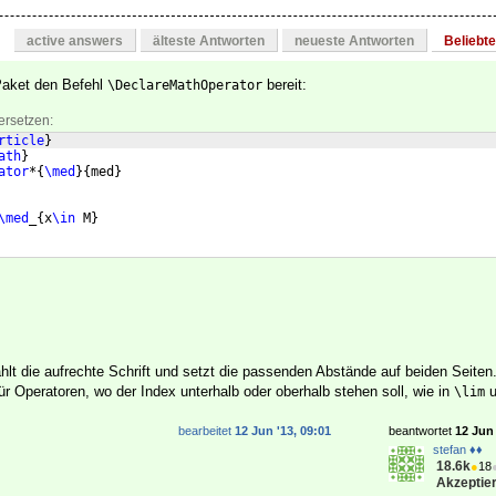
active answers
älteste Antworten
neueste Antworten
Beliebt
Paket den Befehl
bereit:
\DeclareMathOperator
ersetzen:
rticle
}
ath
}
ator
*
{
\med
}
{
med
}
\med
_
{
x
\in
 M
}
lt die aufrechte Schrift und setzt die passenden Abstände auf beiden Seiten.
für Operatoren, wo der Index unterhalb oder oberhalb stehen soll, wie in
u
\lim
bearbeitet
12 Jun '13, 09:01
beantwortet
12 Jun 
stefan ♦♦
18.6k
●
18
Akzeptier