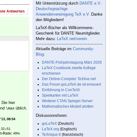
Mit Unterstützung durch
DANTE e.V.:
Deutschsprachige
este Antworten
Anwendervereinigung TeX e.V.
Danke
den Mitgliedern!
LaTeX-Bücher als Willkommens-
Geschenk für DANTE Neumitglieder.
Mehr dazu:
LaTeX.net/verein
Aktuelle Beiträge im
Community-
Blog
:
DANTE-Frühjahrstagung März 2026
LaTeX Cookbook zweite Auflage
erschienen
Der Online-Compiler TeXlive.net
Das Forum goLaTeX.de ist erneuert
Einführung in ConTeXt
Spielkarten mit LaTeX
Weiterer CTAN Spiegel-Server
 Die hier
Mathematisches Modell plotten
nd
üblich.
\max
Diskussionsforen:
'13, 08:54
goLaTeX
(Deutsch)
●
32
●
51
LaTeX.org
(Englisch)
t-Rate:
49%
TeXnique.fr
(französisch)