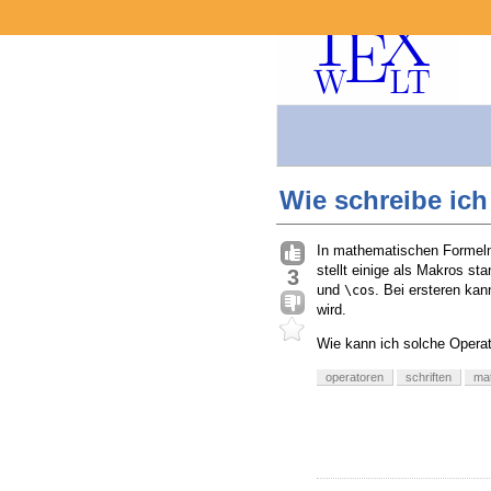
Wie schreibe ich
In mathematischen Formeln 
stellt einige als Makros st
3
und
. Bei ersteren kan
\cos
wird.
Wie kann ich solche Operat
operatoren
schriften
ma