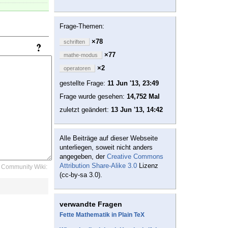
Frage-Themen:
×78
schriften
×77
mathe-modus
×2
operatoren
gestellte Frage:
11 Jun '13, 23:49
Frage wurde gesehen:
14,752 Mal
zuletzt geändert:
13 Jun '13, 14:42
Alle Beiträge auf dieser Webseite
unterliegen, soweit nicht anders
angegeben, der
Creative Commons
Attribution Share-Alike 3.0
Lizenz
Community Wiki:
(cc-by-sa 3.0).
verwandte Fragen
Fette Mathematik in Plain TeX