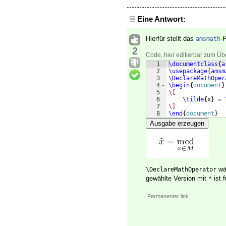
Eine Antwort:
Hierfür stellt das
-
amsmath
2
Code, hier editierbar zum Üb
1
\documentclass
{
a
2
\usepackage
{
amsm
3
\DeclareMathOper
4
\begin
{
document
}
5
\[
6
\tilde
{
x
}
 = 
7
\]
8
\end
{
document
}
Ausgabe erzeugen
wäh
\DeclareMathOperator
gewählte Version mit
ist 
*
Permanenter link