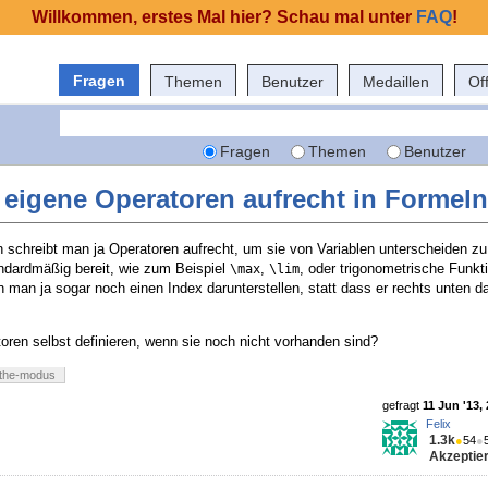
Willkommen, erstes Mal hier? Schau mal unter
FAQ
!
Fragen
Themen
Benutzer
Medaillen
Of
Fragen
Themen
Benutzer
 eigene Operatoren aufrecht in Formel
schreibt man ja Operatoren aufrecht, um sie von Variablen unterscheiden z
andardmäßig bereit, wie zum Beispiel
,
, oder trigonometrische Funk
\max
\lim
n man ja sogar noch einen Index darunterstellen, statt dass er rechts unten 
oren selbst definieren, wenn sie noch nicht vorhanden sind?
the-modus
gefragt
11 Jun '13,
Felix
1.3k
●
54
●
Akzeptier