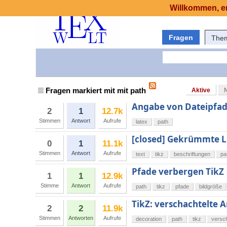
Willkommen, er
Fragen
The
Fragen markiert mit mit path
Aktive
Angabe von Dateipfa
2
1
12.7k
Stimmen
Antwort
Aufrufe
latex
path
[closed] Gekrümmte Li
0
1
11.1k
Stimmen
Antwort
Aufrufe
text
tikz
beschriftungen
pa
Pfade verbergen TikZ
1
1
12.9k
Stimme
Antwort
Aufrufe
path
tikz
pfade
bildgröße
TikZ: verschachtelte 
2
2
11.9k
Stimmen
Antworten
Aufrufe
decoration
path
tikz
versc