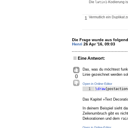
Die
-Kodierung is
latin1
Vermutlich ein Duplikat 
1
Die Frage wurde aus folgend
Henri
26 Apr '16, 09:03
Eine Antwort:
Das, was du möchtest funkt
Linie gezeichnet werden s
0
Open in Online-Editor
1
\draw
[
postaction
Das Kapitel »Text Decorati
In deinem Beispiel sieht das
Zeilenumbruch gibt es nic
Dekorationen und dem
rai
Open in Online-Editor