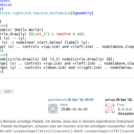
eidx
}
phicx
}
z
}
t=2cm,right=2cm,top=2cm,bottom=2cm
]
{
geometry
}
}
ure
}
ode
(
x
)
{
Hello World!
}
rcle,draw
]
(
y
)
{
$
\int
_1^2 x 
\mathrm
 d x$
}
;
]
(
x
)
 -- 
(
y
)
;
(
x
)
 -| node
[
near start,below
]
{
label
}
(
y
)
;
ge
]
(
x
)
 .. controls +
(
up:1cm
)
 and +
(
left:1cm
)
 .. node
[
above,slop
e
}
ure
}
ode
[
circle,draw
]
(
x
)
{
A
}
(
3,2
)
 node
[
circle,draw
]
(
y
)
{
B
}
;
nge
]
(
x
)
 .. controls +
(
up:1cm
)
 and +
(
left:1cm
)
 .. node
[
above,slo
nge
]
(
y
)
 .. controls +
(
down:1cm
)
 and +
(
right:1cm
)
 .. node
[
below,
e
}
path
geschlossen
26 Apr '16, 09:03
gefragt
25 Apr '16,
Henri
Frosi
15.8k
1
●
15
●
41
●
43
●
2
●
2
●
2
Akzeptier
das Beispiel unnötige Pakete. Ich denke, dass das in deinem eigentlichen Dokument a
le Pakete durchgehen, schauen was sie machen und die unnötigen rauswerfen. Auß
ren und
durch
\usepackage[latin1]{inputenc}
\usepackage[utf8]{input