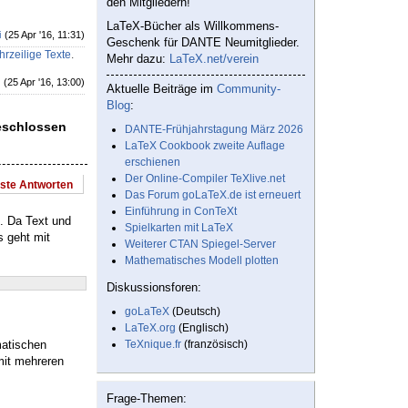
den Mitgliedern!
LaTeX-Bücher als Willkommens-
i
(25 Apr '16, 11:31)
Geschenk für DANTE Neumitglieder.
hrzeilige Texte
.
Mehr dazu:
LaTeX.net/verein
(25 Apr '16, 13:00)
Aktuelle Beiträge im
Community-
Blog
:
geschlossen
DANTE-Frühjahrstagung März 2026
LaTeX Cookbook zweite Auflage
erschienen
Der Online-Compiler TeXlive.net
este Antworten
Das Forum goLaTeX.de ist erneuert
Einführung in ConTeXt
. Da Text und
Spielkarten mit LaTeX
 geht mit
Weiterer CTAN Spiegel-Server
Mathematisches Modell plotten
Diskussionsforen:
goLaTeX
(Deutsch)
LaTeX.org
(Englisch)
matischen
TeXnique.fr
(französisch)
mit mehreren
Frage-Themen: