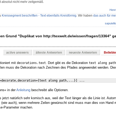
t absolut nicht mehr zeitgemäß.
Henr
zu
Kreissegment beschriften - Text ebenfalls Kreisförmig
. Wir haben
das auch für me
saputello
en Grund "Duplikat von http://texwelt.de/wissen/fragen/13364" 
active answers
älteste Antworten
neueste Antworten
Beliebt
ioniert mit
. Dort gibt es die Dekoration
decorations.text
text along path
ollen muss die Dekoration nach Zeichnen des Pfades angewendet werden. Dies
=decorate,decoration=
{
text along path,...
}]
 ...
ons« in der
Anleitung
beschreibt alle Optionen.
 jetzt natürlich sehr komisch aus, weil der Text länger als die Linie ist. Auto
ht (wie auch), wenn mehrere Zeilen gewünscht sind muss man dies von Hand 
-Parameter machen.
se