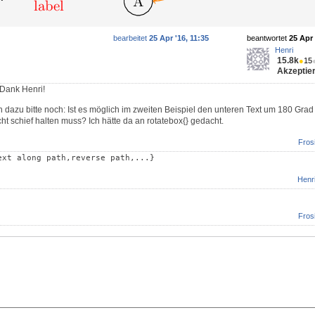
bearbeitet
25 Apr '16, 11:35
beantwortet
25 Apr 
Henri
15.8k
●
15
Akzeptier
 Dank Henri!
ch dazu bitte noch: Ist es möglich im zweiten Beispiel den unteren Text um 180 Grad
ht schief halten muss? Ich hätte da an rotatebox{} gedacht.
Fros
ext along path,reverse path,...}
Henr
Fros