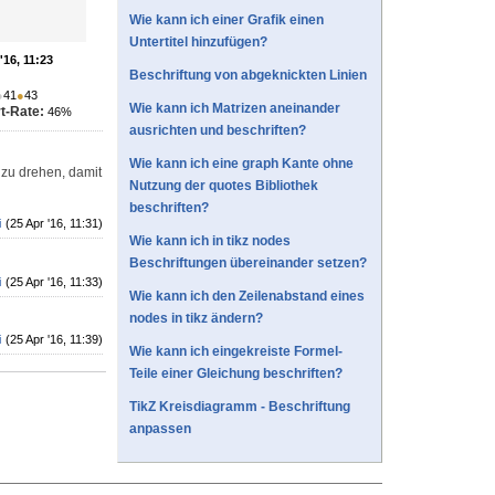
Wie kann ich einer Grafik einen
Untertitel hinzufügen?
'16, 11:23
Beschriftung von abgeknickten Linien
●
41
●
43
Wie kann ich Matrizen aneinander
t-Rate:
46%
ausrichten und beschriften?
Wie kann ich eine graph Kante ohne
 zu drehen, damit
Nutzung der quotes Bibliothek
beschriften?
i
(25 Apr '16, 11:31)
Wie kann ich in tikz nodes
Beschriftungen übereinander setzen?
i
(25 Apr '16, 11:33)
Wie kann ich den Zeilenabstand eines
nodes in tikz ändern?
i
(25 Apr '16, 11:39)
Wie kann ich eingekreiste Formel-
Teile einer Gleichung beschriften?
TikZ Kreisdiagramm - Beschriftung
anpassen