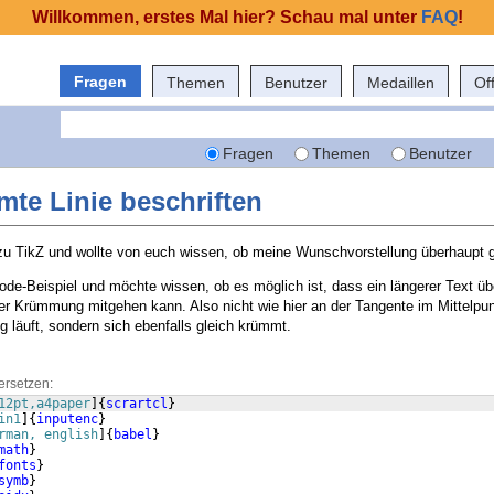
Willkommen, erstes Mal hier? Schau mal unter
FAQ
!
Fragen
Themen
Benutzer
Medaillen
Of
Fragen
Themen
Benutzer
te Linie beschriften
 zu TikZ und wollte von euch wissen, ob meine Wunschvorstellung überhaupt g
ode-Beispiel und möchte wissen, ob es möglich ist, dass ein längerer Text übe
der Krümmung mitgehen kann. Also nicht wie hier an der Tangente im Mittelpun
g läuft, sondern sich ebenfalls gleich krümmt.
ersetzen:
12pt,a4paper
]
{
scrartcl
}
in1
]
{
inputenc
}
rman, english
]
{
babel
}
math
}
fonts
}
symb
}