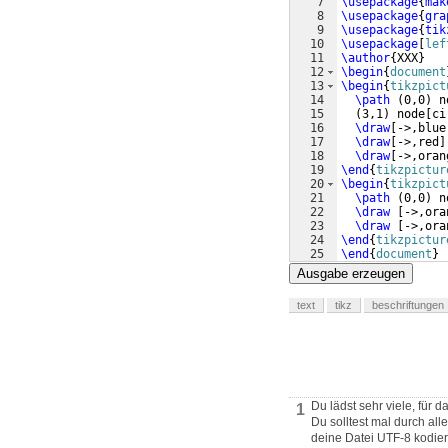
7
\usepackage
{
mak
8
\usepackage
{
gra
9
\usepackage
{
tik
10
\usepackage
[
lef
11
\author
{
XXX
}
12
\begin
{
document
13
\begin
{
tikzpict
14
\path
(
0,0
)
 n
15
(
3,1
)
 node
[
ci
16
\draw
[
->,blue
17
\draw
[
->,red
]
18
\draw
[
->,oran
19
\end
{
tikzpictur
20
\begin
{
tikzpict
21
\path
(
0,0
)
 n
22
\draw
[
->,ora
23
\draw
[
->,ora
24
\end
{
tikzpictur
25
\end
{
document
}
Ausgabe erzeugen
text
tikz
beschriftungen
Du lädst sehr viele, für 
1
Du solltest mal durch al
deine Datei UTF-8 kodie