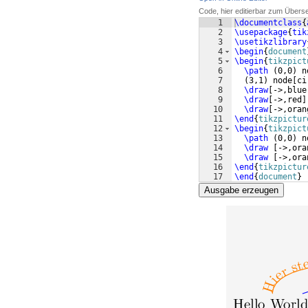
Code, hier editierbar zum Übers
1
\documentclass
{
2
\usepackage
{
tik
3
\usetikzlibrary
4
\begin
{
document
5
\begin
{
tikzpict
6
\path
(
0,0
)
 n
7
(
3,1
)
 node
[
ci
8
\draw
[
->,blue
9
\draw
[
->,red
]
10
\draw
[
->,oran
11
\end
{
tikzpictur
12
\begin
{
tikzpict
13
\path
(
0,0
)
 n
14
\draw
[
->,ora
15
\draw
[
->,ora
16
\end
{
tikzpictur
17
\end
{
document
}
Ausgabe erzeugen