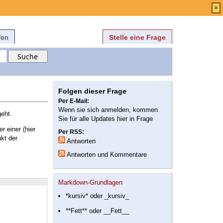
Anmelden
über
FAQ
×
fen
Stelle eine Frage
Folgen dieser Frage
Per E-Mail:
Wenn sie sich anmelden, kommen
eht.
Sie für alle Updates hier in Frage
r einer (hier
Per RSS:
kt der
Antworten
Antworten und Kommentare
Markdown-Grundlagen
*kursiv* oder _kursiv_
**Fett** oder __Fett__