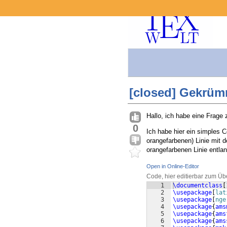
[closed] Gekrümm
Hallo, ich habe eine Frage
0
Ich habe hier ein simples C
orangefarbenen) Linie mit 
orangefarbenen Linie entlan
Open in Online-Editor
Code, hier editierbar zum Üb
1
\documentclass
[
2
\usepackage
[
lat
3
\usepackage
[
nge
4
\usepackage
{
ams
5
\usepackage
{
ams
6
\usepackage
{
ams