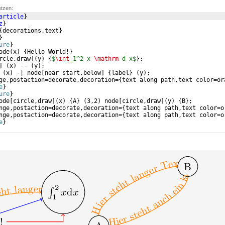
etzen:
article
}
z
}
{
decorations.text
}
}
ure
}
ode
(
x
)
{
Hello World!
}
rcle,draw
]
(
y
)
{
$
\int
_1^2 x 
\mathrm
 d x$
}
;
]
(
x
)
 -- 
(
y
)
;
(
x
)
 -| node
[
near start,below
]
{
label
}
(
y
)
;
ge,postaction=decorate,decoration=
{
text along path,text color=or
e
}
ure
}
ode
[
circle,draw
]
(
x
)
{
A
}
(
3,2
)
 node
[
circle,draw
]
(
y
)
{
B
}
;
nge,postaction=decorate,decoration=
{
text along path,text color=o
nge,postaction=decorate,decoration=
{
text along path,text color=o
e
}