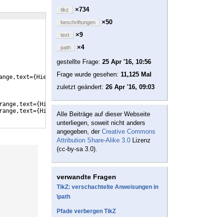
×734
tikz
×50
beschriftungen
×9
text
×4
path
gestellte Frage:
25 Apr '16, 10:56
Frage wurde gesehen:
11,125 Mal
ange,text=
{
Hier steht langer Text
}}]
(
x
)
 .. controls +
(
up:1cm
)
 a
zuletzt geändert:
26 Apr '16, 09:03
range,text=
{
Hier steht langer Text
}}]
(
x
)
 .. controls +
(
up:1cm
)
 
range,text=
{
Hier steht auch ein langer Text
}
,reverse path
}]
(
y
)
 
Alle Beiträge auf dieser Webseite
unterliegen, soweit nicht anders
angegeben, der
Creative Commons
Attribution Share-Alike 3.0
Lizenz
(cc-by-sa 3.0).
verwandte Fragen
TikZ: verschachtelte Anweisungen in
\path
Pfade verbergen TikZ