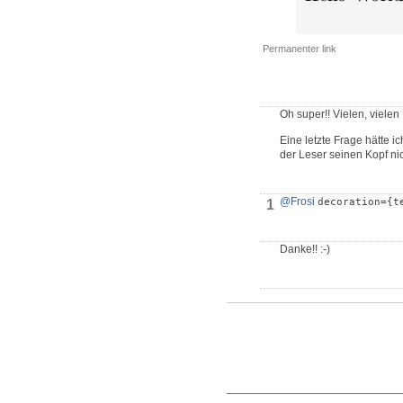
Permanenter link
Oh super!! Vielen, vielen
Eine letzte Frage hätte i
der Leser seinen Kopf nic
@Frosi
decoration={t
1
Danke!! :-)