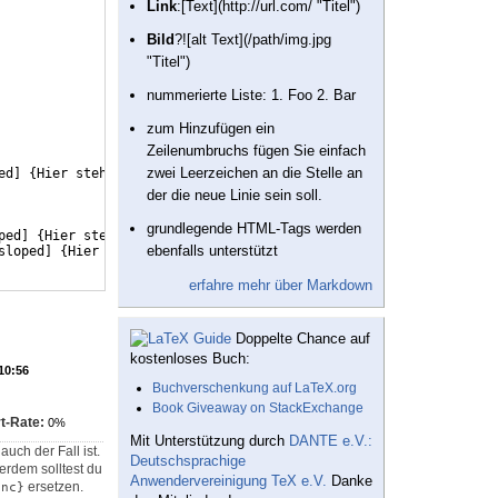
Link
:[Text](http://url.com/ "Titel")
Bild
?![alt Text](/path/img.jpg
"Titel")
nummerierte Liste: 1. Foo 2. Bar
zum Hinzufügen ein
Zeilenumbruchs fügen Sie einfach
zwei Leerzeichen an die Stelle an
ed
]
{
Hier steht langer Text
}
(
y
)
;
der die neue Linie sein soll.
grundlegende HTML-Tags werden
ped
]
{
Hier steht langer Text
}
(
y
)
;
ebenfalls unterstützt
sloped
]
{
Hier steht auch ein langer Text
}
(
x
)
;
erfahre mehr über Markdown
Doppelte Chance auf
kostenloses Buch:
 10:56
Buchverschenkung auf LaTeX.org
Book Giveaway on StackExchange
t-Rate:
0%
Mit Unterstützung durch
DANTE e.V.:
uch der Fall ist.
Deutschsprachige
erdem solltest du
Anwendervereinigung TeX e.V.
Danke
ersetzen.
enc}