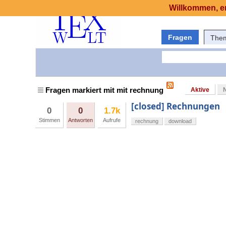
Willkommen, er
Fragen
The
Fragen markiert mit mit rechnung
Aktive
[closed] Rechnungen
0
0
1.7k
Stimmen
Antworten
Aufrufe
rechnung
download