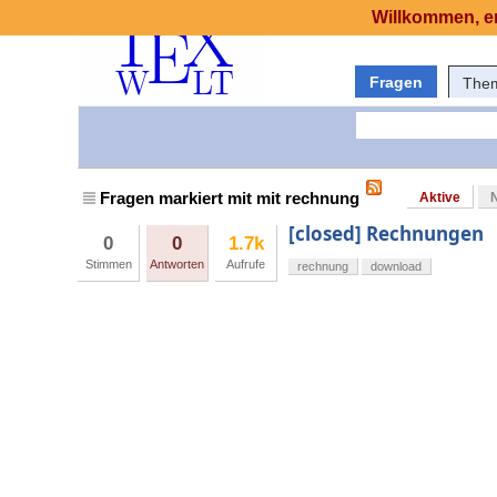
Willkommen, er
Fragen
The
Fragen markiert mit mit rechnung
Aktive
[closed] Rechnungen
0
0
1.7k
Stimmen
Antworten
Aufrufe
rechnung
download