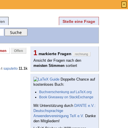
Anmelden
über
FAQ
×
fen
Stelle eine Frage
mmen
Offen
1
markierte Fragen
rechnung
Ansicht der Fragen nach den
meisten Stimmen
sortiert
11.1k
14
saputello
Doppelte Chance auf
kostenloses Buch:
Buchverschenkung auf LaTeX.org
Book Giveaway on StackExchange
Mit Unterstützung durch
DANTE e.V.:
Deutschsprachige
Anwendervereinigung TeX e.V.
Danke
den Mitgliedern!