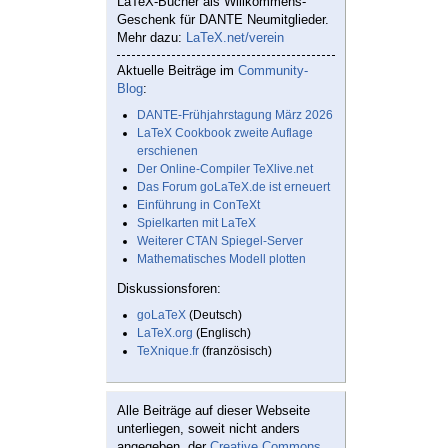
LaTeX-Bücher als Willkommens-
Geschenk für DANTE Neumitglieder.
Mehr dazu:
LaTeX.net/verein
Aktuelle Beiträge im
Community-
Blog
:
DANTE-Frühjahrstagung März 2026
LaTeX Cookbook zweite Auflage
erschienen
Der Online-Compiler TeXlive.net
Das Forum goLaTeX.de ist erneuert
Einführung in ConTeXt
Spielkarten mit LaTeX
Weiterer CTAN Spiegel-Server
Mathematisches Modell plotten
Diskussionsforen:
goLaTeX
(Deutsch)
LaTeX.org
(Englisch)
TeXnique.fr
(französisch)
Alle Beiträge auf dieser Webseite
unterliegen, soweit nicht anders
angegeben, der
Creative Commons