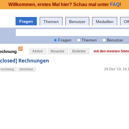
Willkommen, erstes Mal hier? Schau mal unter
FAQ
!
Fragen
Themen
Benutzer
Medaillen
Of
Fragen
Themen
Benutzer
rechnung
Aktive
Neueste
Beliebte
mit den meisten Sti
[closed] Rechnungen
29 Dez '19, 18:
rechnung
download