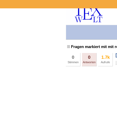
Fragen markiert mit mit 
0
0
1.7k
Stimmen
Antworten
Aufrufe