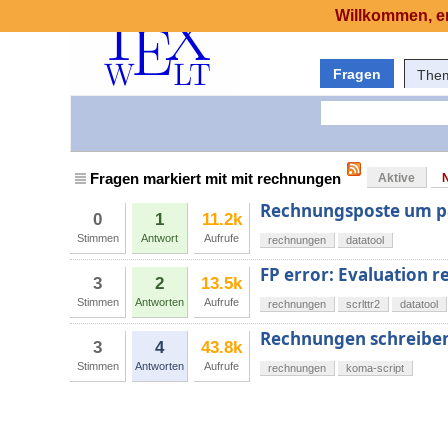
Willkommen, er
Fragen
The
Fragen markiert mit mit rechnungen
Aktive
Rechnungsposte um pa
0
1
11.2k
Stimmen
Antwort
Aufrufe
rechnungen
datatool
FP error: Evaluation re
3
2
13.5k
Stimmen
Antworten
Aufrufe
rechnungen
scrlttr2
datatool
Rechnungen schreiben
3
4
43.8k
Stimmen
Antworten
Aufrufe
rechnungen
koma-script