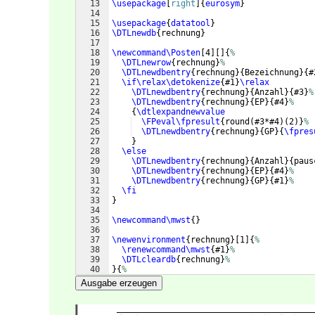
13
\usepackage
[
right
]
{
eurosym
}
14
15
\usepackage
{
datatool
}
16
\DTLnewdb
{
rechnung
}
17
18
\newcommand\Posten
[
4
]
[
]
{
%
19
\DTLnewrow
{
rechnung
}
%
20
\DTLnewdbentry
{
rechnung
}
{
Bezeichnung
}
{
#
21
\if\relax\detokenize
{
#1
}
\relax
22
\DTLnewdbentry
{
rechnung
}
{
Anzahl
}
{
#3
}
%
23
\DTLnewdbentry
{
rechnung
}
{
EP
}
{
#4
}
%
24
{
\dtlexpandnewvalue
25
\FPeval\fpresult
{
round
(
#3*#4
)
(
2
)}
%
26
\DTLnewdbentry
{
rechnung
}
{
GP
}
{
\fpres
27
}
28
\else
29
\DTLnewdbentry
{
rechnung
}
{
Anzahl
}
{
paus
30
\DTLnewdbentry
{
rechnung
}
{
EP
}
{
#4
}
%
31
\DTLnewdbentry
{
rechnung
}
{
GP
}
{
#1
}
%
32
\fi
33
}
34
35
\newcommand\mwst
{
}
36
37
\newenvironment
{
rechnung
}
[
1
]
{
%
38
\renewcommand\mwst
{
#1
}
%
39
\DTLcleardb
{
rechnung
}
%
40
}
{
%
41
% Alternative
Ausgabe erzeugen