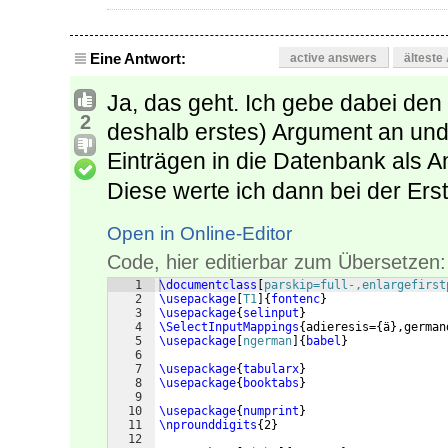
Eine Antwort:
active answers
älteste
Ja, das geht. Ich gebe dabei den
2
deshalb erstes) Argument an und
Einträgen in die Datenbank als A
Diese werte ich dann bei der Erst
Open in Online-Editor
Code, hier editierbar zum Übersetzen:
1
\documentclass
[
parskip=full-,enlargefirst
2
\usepackage
[
T1
]
{
fontenc
}
3
\usepackage
{
selinput
}
4
\SelectInputMappings
{
adieresis=
{
ä
}
,german
5
\usepackage
[
ngerman
]
{
babel
}
6
7
\usepackage
{
tabularx
}
8
\usepackage
{
booktabs
}
9
10
\usepackage
{
numprint
}
11
\nprounddigits
{
2
}
12