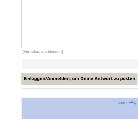
[Vorschau ausblenden]
über
|
FAQ