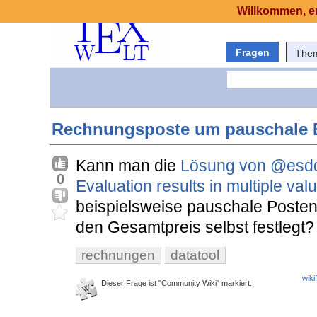
Willkommen, er
Fragen
The
Rechnungsposte um pauschale E
Kann man die
Lösung von
@esd
0
Evaluation results in multiple val
beispielsweise pauschale Posten
den Gesamtpreis selbst festlegt?
rechnungen
datatool
wiki
Dieser Frage ist "Community Wiki" markiert.