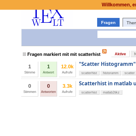
Willkommen, er
Fragen
The
Fragen markiert mit mit scatterhist
Aktive
"Scatter Histogramm"
1
1
12.0k
Stimme
Antwort
Aufrufe
scatterhist
historamm
scatter
Scatterhist in matlab
0
0
3.3k
Stimmen
Antworten
Aufrufe
scatterhist
matlab2tikz