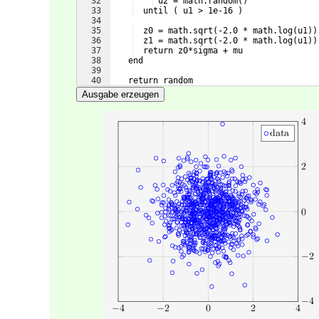
32
 u2 = math.random
(
)
33
  until 
(
 u1 > 1e-16 
)
34
35
  z0 = math.sqrt
(
-2.0 * math.log
(
u1
))
36
  z1 = math.sqrt
(
-2.0 * math.log
(
u1
))
37
  return z0*sigma + mu
38
   end
39
40
   return random
41
end
Ausgabe erzeugen