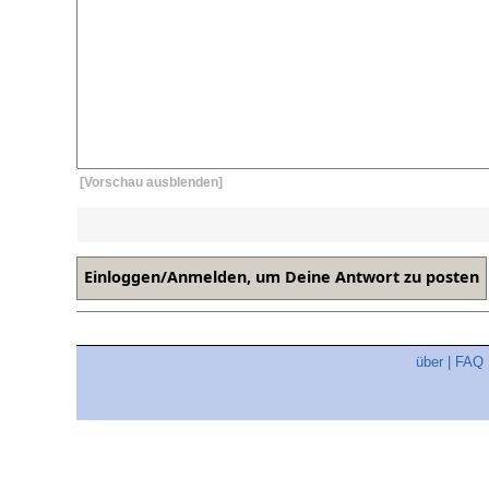
[Vorschau ausblenden]
über
|
FAQ