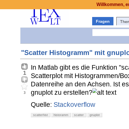
Willkommen, er
Fragen
The
"Scatter Histogramm" mit gnupl
In Matlab gibt es die Funktion "scat
1
Scatterplot mit Histogrammen/Box
Datenreihe an den Achsen. Ist es
gnuplot zu erstellen?
3
Quelle:
Stackoverflow
scatterhist
historamm
scatter
gnuplot