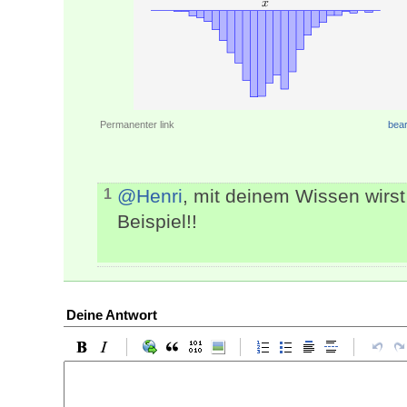
Permanenter link
bear
@Henri
, mit deinem Wissen wirst
1
Beispiel!!
Deine Antwort