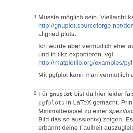
Müsste möglich sein. Vielleicht k
1
http://gnuplot.sourceforge.net/d
aligned plots.
Ich würde aber vermutlich eher au
und in tikz exportieren, vgl.
http://matplotlib.org/examples/p
Mit pgfplot kann man vermutlich 
Für
bist du hier leider f
2
gnuplot
in LaTeX gemacht. Prinzi
pgfplots
Minimalbeispiel zu einer
spezifis
Bild das so aussieht«) zeigen. Es
erbarmt deine Faulheit auszuglei