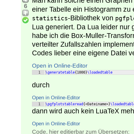
Man kann solche einen Graphen
6
einer Tabelle ein Histogramm zu 
-Bibliothek von
statistics
pgfpl
Lua generiert. Da Lua leider nur 
habe ich die Box-Muller-Transfo
verteilter Zufallszahlen implemen
Codes lieber eine eigene Datei 
Open in Online-Editor
1
\generatetable
{
1000
}
\loadedtable
durch
Open in Online-Editor
1
\pgfplotstableread
{
<Dateiname>
}
\loadedtabl
dann wird auch kein LuaTeX mehr
Open in Online-Editor
Code, hier editierbar zum Übersetzen: