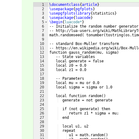
1
\documentclass
{
article
}
2
\usepackage
{
pgfplots
}
3
\usepgfplotslibrary
{
statistics
}
4
\usepackage
{
luacode
}
5
\begin
{
luacode*
}
6
-- Initialize the random number generator
7
-- http://lua-users.org/wiki/MathLibraryT
8
math.randomseed
(
 tonumber
(
tostring
(
os.tim
9
10
-- standard Box-Muller transform
11
-- https://en.wikipedia.org/wiki/Box-Mull
12
function gauss_random
(
mu, sigma
)
13
   -- State variables
14
   local generate = false
15
   local z0 = 0.0
16
   local z1 = 0.0
17
18
   -- Parameters
19
   local mu = mu or 0.0
20
   local sigma = sigma or 1.0
21
22
   local function random
(
)
23
  generate = not generate
24
25
  if 
(
not generate
)
 then
26
 return z1 * sigma + mu;
27
  end
28
29
  local u1, u2
30
  repeat
31
 u1 = math.random
(
)