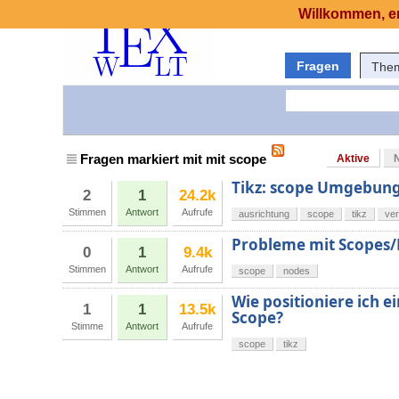
Willkommen, er
Fragen
The
Fragen markiert mit mit scope
Aktive
Tikz: scope Umgebun
2
1
24.2k
Stimmen
Antwort
Aufrufe
ausrichtung
scope
tikz
ver
Probleme mit Scopes
0
1
9.4k
Stimmen
Antwort
Aufrufe
scope
nodes
Wie positioniere ich e
1
1
13.5k
Scope?
Stimme
Antwort
Aufrufe
scope
tikz