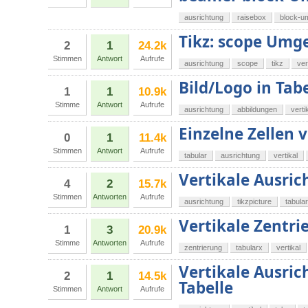
ausrichtung
raisebox
block-u
Tikz: scope Um
2
1
24.2k
Stimmen
Antwort
Aufrufe
ausrichtung
scope
tikz
ver
Bild/Logo in Tabe
1
1
10.9k
Stimme
Antwort
Aufrufe
ausrichtung
abbildungen
verti
Einzelne Zellen 
0
1
11.4k
Stimmen
Antwort
Aufrufe
tabular
ausrichtung
vertikal
Vertikale Ausric
4
2
15.7k
Stimmen
Antworten
Aufrufe
ausrichtung
tikzpicture
tabula
Vertikale Zentri
1
3
20.9k
Stimme
Antworten
Aufrufe
zentrierung
tabularx
vertikal
Vertikale Ausric
2
1
14.5k
Tabelle
Stimmen
Antwort
Aufrufe