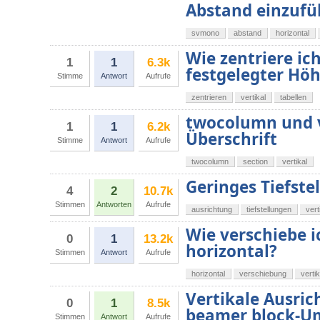
Abstand einzufü
svmono
abstand
horizontal
Wie zentriere ich
1
1
6.3k
festgelegter Hö
Stimme
Antwort
Aufrufe
zentrieren
vertikal
tabellen
twocolumn und v
1
1
6.2k
Überschrift
Stimme
Antwort
Aufrufe
twocolumn
section
vertikal
Geringes Tiefste
4
2
10.7k
Stimmen
Antworten
Aufrufe
ausrichtung
tiefstellungen
vert
Wie verschiebe 
0
1
13.2k
horizontal?
Stimmen
Antwort
Aufrufe
horizontal
verschiebung
vertik
Vertikale Ausric
0
1
8.5k
beamer block-
Stimmen
Antwort
Aufrufe