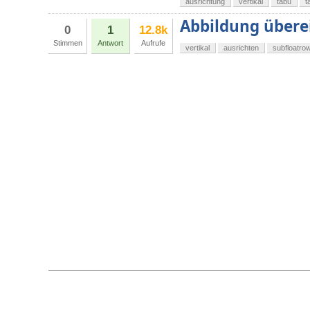
ausrichtung
vertikal
tabu
t
Abbildung übere
0
1
12.8k
Stimmen
Antwort
Aufrufe
vertikal
ausrichten
subfloatro