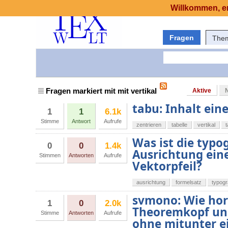
Willkommen, er
Fragen
The
Fragen markiert mit mit vertikal
Aktive
tabu: Inhalt eine
1
1
6.1k
Stimme
Antwort
Aufrufe
zentrieren
tabelle
vertikal
Was ist die typog
0
0
1.4k
Ausrichtung ein
Stimmen
Antworten
Aufrufe
Vektorpfeil?
ausrichtung
formelsatz
typogr
svmono: Wie hor
1
0
2.0k
Theoremkopf un
Stimme
Antworten
Aufrufe
ohne mitunter e