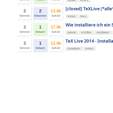
vanilla
texlive
[closed] TeXLive (*al
2
2
13.6k
Stimmen
Antworten
Aufrufe
texlive
linux
Wie installiere ich ei
3
1
17.8k
Stimmen
Antwort
Aufrufe
pakete
schriften
installation
TeX Live 2014 - Install
3
1
12.0k
Stimmen
Antwort
Aufrufe
installation
texlive