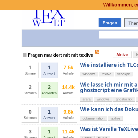
Willkommen, er
Fragen
The
Fragen markiert mit mit texlive
Aktive
Wie installiere ich TL
1
1
7.5k
Stimme
Antwort
Aufrufe
windows
texlive
tlcockpit
Wie lasse ich mir mit 
2
2
14.4k
ghostscript eine Graf
Stimmen
Antworten
Aufrufe
arara
windows
ghostscript
Wie kann ich das Doku
0
1
9.8k
Stimmen
Antwort
Aufrufe
dokumentation
texlive
Was ist Vanilla TeXLive
3
1
11.4k
Stimmen
Antwort
Aufrufe