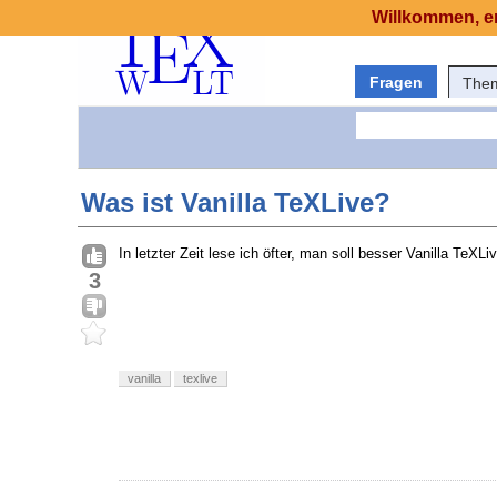
Willkommen, er
Fragen
The
Was ist Vanilla TeXLive?
In letzter Zeit lese ich öfter, man soll besser Vanilla TeXLi
3
vanilla
texlive