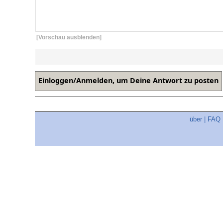
[Vorschau ausblenden]
über
|
FAQ