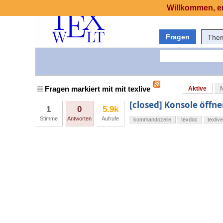
Willkommen, er
Fragen
The
Fragen markiert mit mit texlive
Aktive
[closed] Konsole öffne
1
0
5.9k
Stimme
Antworten
Aufrufe
kommandozeile
texdoc
texlive