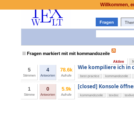
Willkommen, er
Fragen
The
Fragen markiert mit mit kommandozeile
Aktive
Wie kompiliere ich in
5
4
78.6k
Stimmen
Antworten
Aufrufe
best-practice
kommandozeile
[closed] Konsole öffne
1
0
5.9k
Stimme
Antworten
Aufrufe
kommandozeile
texdoc
texlive