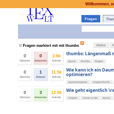
Willkommen, er
Fragen
The
Fragen markiert mit mit thumbs
Aktive
thumbs: Längenmaß m
0
0
2.8k
Stimmen
Antworten
Aufrufe
layout
thumbs
längen
Wie kann ich ein Dau
0
1
11.5k
optimieren?
Stimmen
Antwort
Aufrufe
daumenregister
chapterthumb
Wie geht eigentlich 
0
3
12.0k
Stimmen
Antworten
Aufrufe
chapter
koma-script
layout