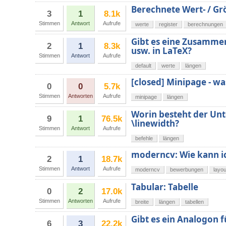
Berechnete Wert- / 
3
1
8.1k
Stimmen
Antwort
Aufrufe
werte
register
berechnungen
Gibt es eine Zusamme
2
1
8.3k
usw. in LaTeX?
Stimmen
Antwort
Aufrufe
default
werte
längen
[closed] Minipage - wa
0
0
5.7k
Stimmen
Antworten
Aufrufe
minipage
längen
Worin besteht der Unt
9
1
76.5k
\linewidth?
Stimmen
Antwort
Aufrufe
befehle
längen
moderncv: Wie kann ic
2
1
18.7k
Stimmen
Antwort
Aufrufe
moderncv
bewerbungen
layou
Tabular: Tabelle
0
2
17.0k
Stimmen
Antworten
Aufrufe
breite
längen
tabellen
Gibt es ein Analogon 
6
3
22.2k