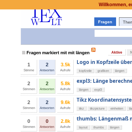
Willkommen, er
Fragen
The
Fragen markiert mit mit längen
Aktive
Logo in Kopfzeile übe
1
2
3.5k
Stimme
Antworten
Aufrufe
kopfzeile
grafiken
längen
expl3: Länge berechn
2
2
5.8k
Stimmen
Antworten
Aufrufe
längen
expl3
Tikz Koordinatensyst
2
2
9.6k
Stimmen
Antworten
Aufrufe
tikz
tikzpicture
einheiten
l
thumbs: Längenmaß m
0
0
2.8k
Stimmen
Antworten
Aufrufe
layout
thumbs
längen