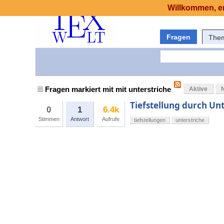
Willkommen, er
Fragen
The
Fragen markiert mit mit unterstriche
Aktive
Tiefstellung durch Un
0
1
6.4k
Stimmen
Antwort
Aufrufe
tiefstellungen
unterstriche