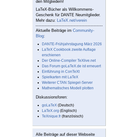
den Mitgliedern!
LaTeX-Bücher als Willkommens-
Geschenk für DANTE Neumitglieder.
Mehr dazu:
LaTeX.net/verein
Aktuelle Beiträge im
Community-
Blog
:
DANTE-Frühjahrstagung März 2026
LaTeX Cookbook zweite Auflage
erschienen
Der Online-Compiler TeXlive.net
Das Forum goLaTeX.de ist erneuert
Einführung in ConTeXt
Spielkarten mit LaTeX
Weiterer CTAN Spiegel-Server
Mathematisches Modell plotten
Diskussionsforen:
goLaTeX
(Deutsch)
LaTeX.org
(Englisch)
TeXnique.fr
(französisch)
Alle Beiträge auf dieser Webseite