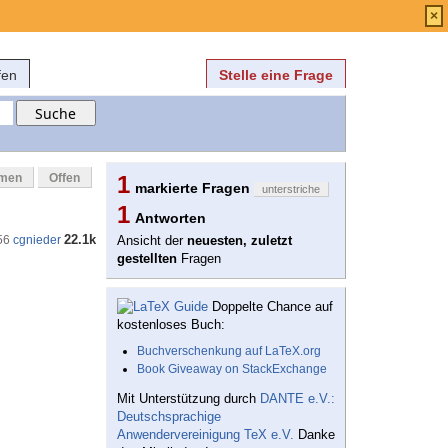
Anmelden
über
FAQ
×
fen
Stelle eine Frage
mmen
Offen
1
markierte Fragen
unterstriche
1
Antworten
22.1k
56
cgnieder
Ansicht der
neuesten, zuletzt
gestellten
Fragen
Doppelte Chance auf
kostenloses Buch:
Buchverschenkung auf LaTeX.org
Book Giveaway on StackExchange
Mit Unterstützung durch
DANTE e.V.:
Deutschsprachige
Anwendervereinigung TeX e.V.
Danke