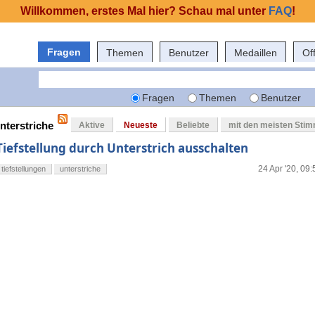
Willkommen, erstes Mal hier? Schau mal unter
FAQ
!
Fragen
Themen
Benutzer
Medaillen
Of
Fragen
Themen
Benutzer
nterstriche
Aktive
Neueste
Beliebte
mit den meisten Sti
Tiefstellung durch Unterstrich ausschalten
24 Apr '20, 09:
tiefstellungen
unterstriche