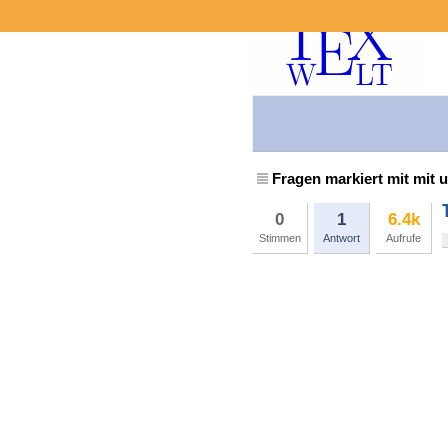
Fragen markiert mit mit u
0
1
6.4k
Stimmen
Antwort
Aufrufe