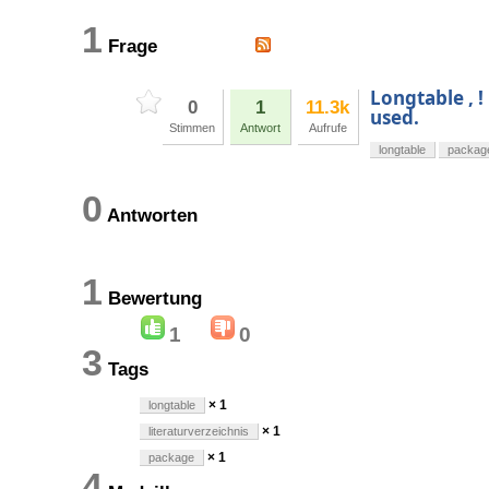
1
Frage
Longtable , !
0
1
11.3k
used.
Stimmen
Antwort
Aufrufe
longtable
packag
0
Antworten
1
Bewertung
1
0
3
Tags
× 1
longtable
× 1
literaturverzeichnis
× 1
package
4