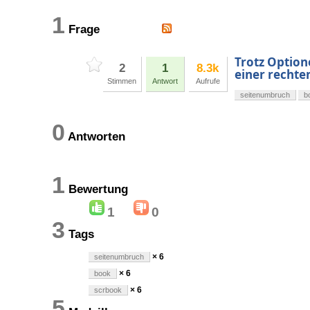
1
Frage
Trotz Option
2
1
8.3k
einer rechten
Stimmen
Antwort
Aufrufe
seitenumbruch
b
0
Antworten
1
Bewertung
1
0
3
Tags
× 6
seitenumbruch
× 6
book
× 6
scrbook
5