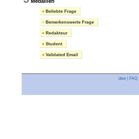
Medaillen
●
Beliebte Frage
●
Bemerkenswerte Frage
●
Redakteur
●
Student
●
Validated Email
über
|
FAQ