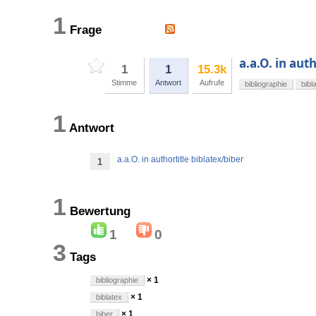
1
Frage
a.a.O. in aut
1
1
15.3k
Stimme
Antwort
Aufrufe
bibliographie
bibl
1
Antwort
a.a.O. in authortitle biblatex/biber
1
1
Bewertung
1
0
3
Tags
× 1
bibliographie
× 1
biblatex
× 1
biber