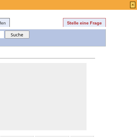
Anmelden
über
FAQ
×
fen
Stelle eine Frage