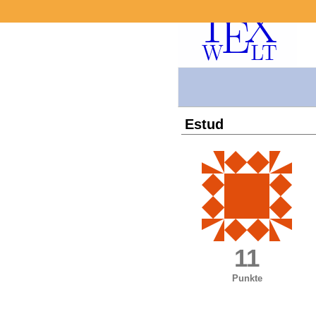
Estud
11
Punkte