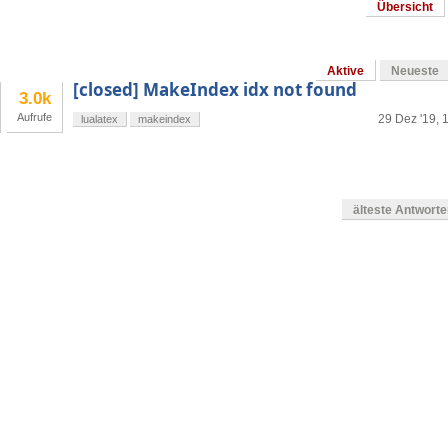
Übersicht
Aktive
Neueste
[closed] MakeIndex idx not found
3.0k
Aufrufe
29 Dez '19, 
lualatex
makeindex
älteste Antwort
en