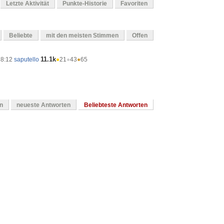
Letzte Aktivität
Punkte-Historie
Favoriten
Beliebte
mit den meisten Stimmen
Offen
11.1k
18:12
saputello
●
21
●
43
●
65
en
neueste Antworten
Beliebteste Antworten