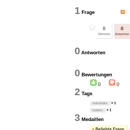
1
Frage
0
0
Stimmen
Antworten
0
Antworten
0
Bewertung
0
0
2
Tags
× 1
makeindex
× 1
lualatex
3
Medaillen
●
Beliebte Frage