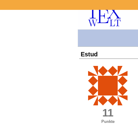
Estud
11
Punkte