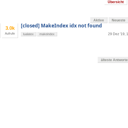
Übersicht
Aktive
Neueste
[closed] MakeIndex idx not found
3.0k
Aufrufe
29 Dez '19, 
lualatex
makeindex
älteste Antwort
en