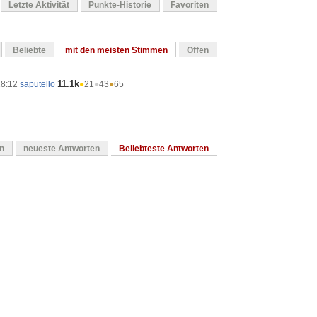
Letzte Aktivität
Punkte-Historie
Favoriten
Beliebte
mit den meisten Stimmen
Offen
11.1k
18:12
saputello
●
21
●
43
●
65
en
neueste Antworten
Beliebteste Antworten