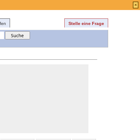
Anmelden
über
FAQ
×
fen
Stelle eine Frage