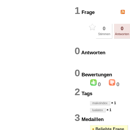
1
Frage
0
0
Stimmen
Antworten
0
Antworten
0
Bewertung
0
0
2
Tags
× 1
makeindex
× 1
lualatex
3
Medaillen
●
Beliebte Frage