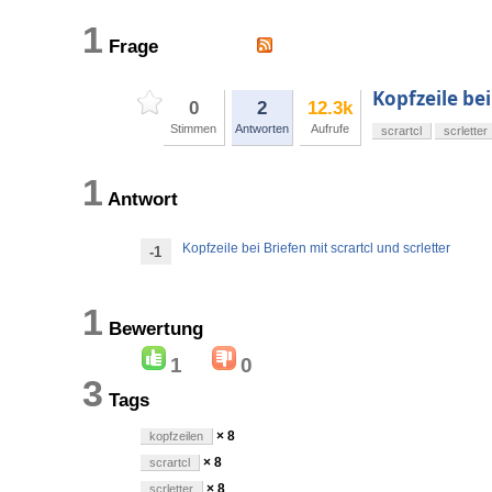
1
Frage
Kopfzeile bei
0
2
12.3k
Stimmen
Antworten
Aufrufe
scrartcl
scrletter
1
Antwort
Kopfzeile bei Briefen mit scrartcl und scrletter
-1
1
Bewertung
1
0
3
Tags
× 8
kopfzeilen
× 8
scrartcl
× 8
scrletter