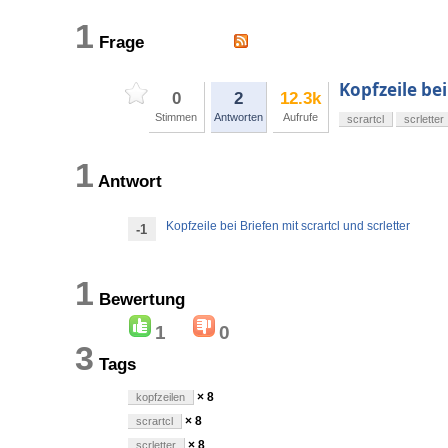
1
Frage
Kopfzeile bei
0
2
12.3k
Stimmen
Antworten
Aufrufe
scrartcl
scrletter
1
Antwort
Kopfzeile bei Briefen mit scrartcl und scrletter
-1
1
Bewertung
1
0
3
Tags
× 8
kopfzeilen
× 8
scrartcl
× 8
scrletter