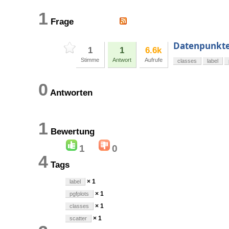
1
Frage
Datenpunkte
1
1
6.6k
Stimme
Antwort
Aufrufe
classes
label
0
Antworten
1
Bewertung
1
0
4
Tags
× 1
label
× 1
pgfplots
× 1
classes
× 1
scatter