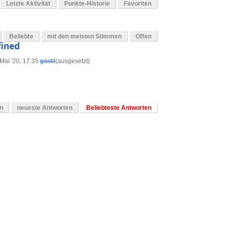
Letzte Aktivität
Punkte-Historie
Favoriten
Beliebte
mit den meisten Stimmen
Offen
fined
Mai '20, 17:35
gast3
(ausgesetzt)
en
neueste Antworten
Beliebteste Antworten