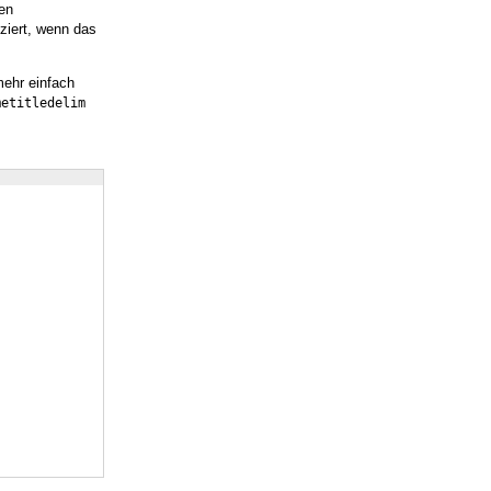
en
ziert, wenn das
ehr einfach
metitledelim