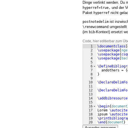
Dinge verlinkt werden. Du
und der V
hyperref=true,
Paket
nicht gela
hyperref
ist inzwisc
postnotedelim
umgestellt 
\renewcommand
(im
-Kontext) ersetzt w
bib
Code, hier editierbar zum Üb
1
\documentclass
[
2
\usepackage
[
nge
3
\usepackage
{
csq
4
\usepackage
[
bac
5
6
\DefineBibliogr
7
  andothers = 
{
8
}
9
10
\DeclareDelimFo
11
12
\DeclareDelimFo
13
14
\addbibresource
15
16
\begin
{
document
17
Lorem 
\autocite
18
ipsum 
\autocite
19
\printbibliogra
20
\end
{
document
}
Ausgabe erzeugen