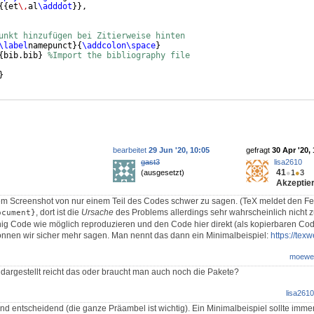
{{
et
\,
al
\adddot
}}
,
unkt hinzufügen bei Zitierweise hinten
\label
namepunct
}
{
\addcolon\space
}
{
bib.bib
}
%Import the bibliography file
}
bearbeitet
29 Jun '20, 10:05
gefragt
30 Apr '20,
gast3
lisa2610
41
(ausgesetzt)
●
1
●
3
Akzeptier
inem Screenshot von nur einem Teil des Codes schwer zu sagen. (TeX meldet den Fe
, dort ist die
Ursache
des Problems allerdings sehr wahrscheinlich nicht z
ocument}
ig Code wie möglich reproduzieren und den Code hier direkt (als kopierbaren Code
nnen wir sicher mehr sagen. Man nennt das dann ein Minimalbeispiel:
https://texw
moewe
 dargestellt reicht das oder braucht man auch noch die Pakete?
lisa2610
ind entscheidend (die ganze Präambel ist wichtig). Ein Minimalbeispiel sollte immer