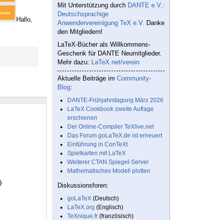
Mit Unterstützung durch
DANTE e.V.:
Deutschsprachige
Hallo,
Anwendervereinigung TeX e.V.
Danke
den Mitgliedern!
LaTeX-Bücher als Willkommens-
Geschenk für DANTE Neumitglieder.
Mehr dazu:
LaTeX.net/verein
Aktuelle Beiträge im
Community-
Blog
:
DANTE-Frühjahrstagung März 2026
LaTeX Cookbook zweite Auflage
erschienen
Der Online-Compiler TeXlive.net
Das Forum goLaTeX.de ist erneuert
Einführung in ConTeXt
Spielkarten mit LaTeX
Weiterer CTAN Spiegel-Server
Mathematisches Modell plotten
}
Diskussionsforen:
goLaTeX
(Deutsch)
LaTeX.org
(Englisch)
TeXnique.fr
(französisch)