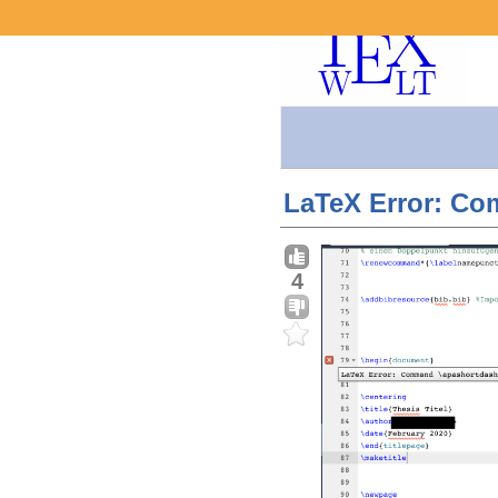
LaTeX Error: Co
4