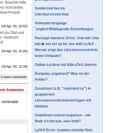
. Beachte bitte,
s nicht testen.
Sonderzeichen im
leaf-Projekt
Literaturverzeichnis
Unknown language
(30 Apr '20, 15:02)
`english'/Bibliografie-Einstellungen
t als Zitat und
 Vielleicht
Package inputenc Error: Unicode char
rt.
\u8:� not set up for use with LaTeX -
Warum zeigt das Literaturverzeichnis
(30 Apr '20, 15:26)
keine Umlaute?
Online-Lexikon mit BibLaTeX zitieren
(30 Apr '20, 15:28)
Runaway argument? Was ist der
 3 more comments
Fehler?
Zusatztext (z.B. "reprinted as") in
este Antworten
gruppierten
Literaturverzeichniseinträgen mit
s minimaler
biblatex
Undefined control sequence - wie
finde ich heraus, was fehlt?
LaTeX Error: \caption outside float.