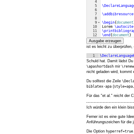
4
5
\DeclareLanguag
6
7
\addbibresource
8
9
\begin
{
document
10
Lorem 
\autocite
11
\printbibliogra
12
\end
{
document
}
Ausgabe erzeugen
ist es leicht zu überprüfen,
1
\DeclareLanguage
Schuld hat. Damit lädst Du
mir
\apashortdash
\renew
nicht geladen wird, kommt 
Du solltest die Zeile
\Decl
(
biblatex-apa
style=apa
Für das "et al." reicht der
Ich würde den ein klein bi
Ferner ist es eine gute Ide
Anführungszeichen für die j
Die Option
hyperref=true