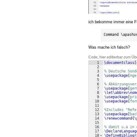
ich bekomme immer eine F
Command \apasho
Was mache ich falsch?
Code, hier editierbar zum Üb
1
\documentclass
[
2
3
% Deutsche Sond
4
\usepackage
[
nge
5
6
% Abkürzungsver
7
\usepackage
[
ger
8
\let\abbrev\nom
9
\usepackage
[
pri
10
\usepackage
[
for
11
12
%Includes "Refe
13
\usepackage
[
bac
14
\renewcommand
{
\
15
16
% damit u.a in 
17
\DeclareLanguag
18
\DefineBibliogr