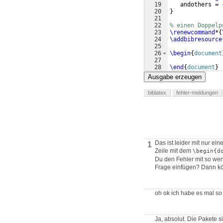
19
   andothers = 
20
}
21
22
% einen Doppelp
23
\renewcommand
*
{
24
\addbibresource
25
26
\begin
{
document
27
28
\end
{
document
}
Ausgabe erzeugen
biblatex
fehler-meldungen
Das ist leider mit nur e
1
Zeile mit dem
\begin{d
Du den Fehler mit so wen
Frage einfügen? Dann kö
oh ok ich habe es mal so
Ja, absolut. Die Pakete s