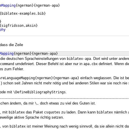
eMapping
{
ngerman
}
{
ngerman-apa
}
{
biblatex-examples.bib
}
}
{
sigfridsson,aksin
}
phy
 dass die Zeile
Mapping
{
ngerman
}
{
ngerman-apa
}
 die deutschen Spracheinstellungen von
. Dort wird unter ande
biblatex-apa
umdefiniert. Dieser Befehl ist aber nur in
definiert. Wenn die
command
apa.cbx
es zum Fehler.
einfach weglassen. Die ist b
areLanguageMapping{ngerman}{ngerman-apa}
) schon seit Jahren nicht mehr nötig und bei anderen Stilen war sie noch nie 
,
 Code mit
.
\DefineBibliographyStrings
sschen ändern, da mir
doch etwas zu viel des Guten ist.
\,
e, mit
das Paket
zu laden. Dann kann
nämlich 
biblatex
csquotes
biblatex
eweilige aktive Sprache richtig setzen.
von
ist meiner Meinung nach wenig sinnvoll, da sie allein nicht da
,
biblatex