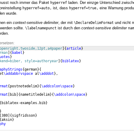
 musst noch immer das Paket
laden. Der einzge Unterschied zwisch
hyperref
oreinstellung
ist, dass
eine Warnung produ
hyperref=auto,
hyperref=true,
den wurde.
hen ein
context-sensitive delimiter
, der mit
und nicht m
\DeclareDelimFormat
werden sollte.
ist durch den
context-sensitive delimiter
\labelnamepunct
na
orden.
ersetzen:
openright,twoside,12pt,a4paper
]
{
article
}
rman
]
{
babel
}
uotes
}
kend=biber, style=authoryear
]
{
biblatex
}
aphyStrings
{
german
}
{
et
\addabbrvspace
 al
\adddot
}
,
rmat
{
postnotedelim
}
{
\addcolon\space
}
rmat
[
bib
]
{
nametitledelim
}
{
\addcolon\space
}
{
biblatex-examples.bib
}
}
[
380
]
{
sigfridsson
}
{
aksin
}
phy