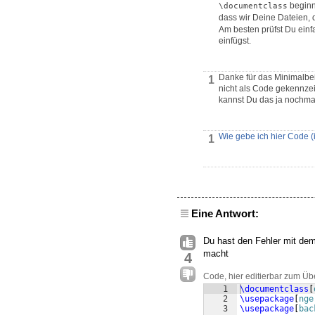
beginn
\documentclass
dass wir Deine Dateien, 
Am besten prüfst Du einf
einfügst.
Danke für das Minimalbei
1
nicht als Code gekennze
kannst Du das ja nochmal
Wie gebe ich hier Code (i
1
Eine Antwort:
Du hast den Fehler mit de
macht
4
Code, hier editierbar zum Üb
1
\documentclass
[
2
\usepackage
[
nge
3
\usepackage
[
bac