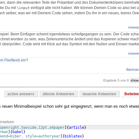
en, dann die
relevanten Teile
der Präambel und des Dokumentenkörpers beinhalten
die Du mit
einfügst alle nicht haben. Wir können Deinen Code so also bei un
\input
ach selber, was wir mit Deinem Code sehen, indem Du ihn in ein neues, leeres Over
moewe
spiel. Beim Einfügen scheint irgendetwas schiefgegangen zu sein. Der Code schein
ichnet worden zu sein, was Zeilenumbrüche ändert und das Kopieren schwer macht.
 überprüfen. Code wird mit Klick auf das Symbol mit den Nullen und Einsen markie
moewe
m Fließtext) ein?
Bartman
Ergebnis 5 von 8
show
active answers
älteste Antworten
neueste Antworten
Beliebt
m neuen Minimalbeispiel schon sehr gut eingegrenzt, wenn man es noch etwa
ersetzen:
openright,twoside,12pt,a4paper
]
{
article
}
rman
]
{
babel
}
kend=biber, style=authoryear
]
{
biblatex
}