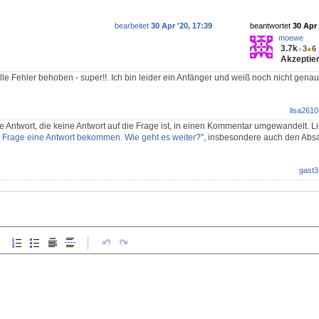
bearbeitet
30 Apr '20, 17:39
beantwortet
30 Apr 
moewe
3.7k
●
3
●
6
Akzeptier
alle Fehler behoben - super!!. Ich bin leider ein Anfänger und weiß noch nicht gena
lisa2610
e Antwort, die keine Antwort auf die Frage ist, in einen Kommentar umgewandelt. L
 Frage eine Antwort bekommen. Wie geht es weiter?
”, insbesondere auch den Abs
gast3