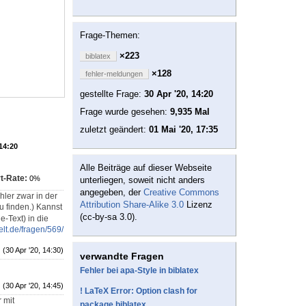
Frage-Themen:
×223
biblatex
×128
fehler-meldungen
gestellte Frage:
30 Apr '20, 14:20
Frage wurde gesehen:
9,935 Mal
zuletzt geändert:
01 Mai '20, 17:35
 14:20
Alle Beiträge auf dieser Webseite
t-Rate:
0%
unterliegen, soweit nicht anders
angegeben, der
Creative Commons
hler zwar in der
Attribution Share-Alike 3.0
Lizenz
u finden.) Kannst
(cc-by-sa 3.0).
-Text) in die
elt.de/fragen/569/
(30 Apr '20, 14:30)
verwandte Fragen
Fehler bei apa-Style in biblatex
(30 Apr '20, 14:45)
! LaTeX Error: Option clash for
 mit
package biblatex