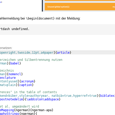
ehlermeldung bei
mit der Meldung:
\begin{document}
rtdash undefined.
ersetzen:
openright,twoside,12pt,a4paper
]
{
article
}
erzeichen und Silbentrennung nutzen
rman
]
{
babel
}
zeichnis
man
]
{
nomencl
}
enclature
ntonlyused
]
{
acronym
}
mat=plain
]
{
caption
}
rences" in the table of contents
kend=biber,style=authoryear, natbib=true,hyperref=true
]
{
biblatex
postnotedelim
}
{
\addcolon\addspace
}
et al. umgeändert wird 
eMapping
{
ngerman
}
{
ngerman-apa
}
aphyStrings
{
ngerman
}
{