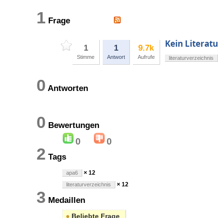
1
Frage
Kein Literat
1
1
9.7k
Stimme
Antwort
Aufrufe
literaturverzeichnis
0
Antworten
0
Bewertungen
0
0
2
Tags
× 12
apa6
× 12
literaturverzeichnis
3
Medaillen
●
Beliebte Frage