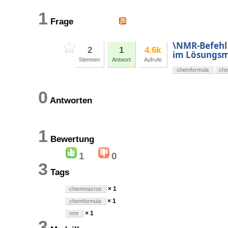
1
Frage
\NMR-Befehl
2
1
4.6k
im Lösungsm
Stimmen
Antwort
Aufrufe
chemformula
ch
0
Antworten
1
Bewertung
1
0
3
Tags
× 1
chemmacros
× 1
chemformula
× 1
nmr
3