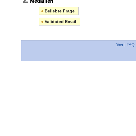
Medaillen
●
Beliebte Frage
●
Validated Email
über
|
FAQ