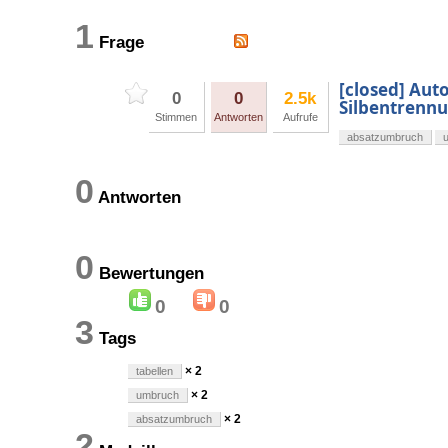
1
Frage
[closed] Aut
0
0
2.5k
Silbentrenn
Stimmen
Antworten
Aufrufe
absatzumbruch
0
Antworten
0
Bewertungen
0
0
3
Tags
× 2
tabellen
× 2
umbruch
× 2
absatzumbruch
2