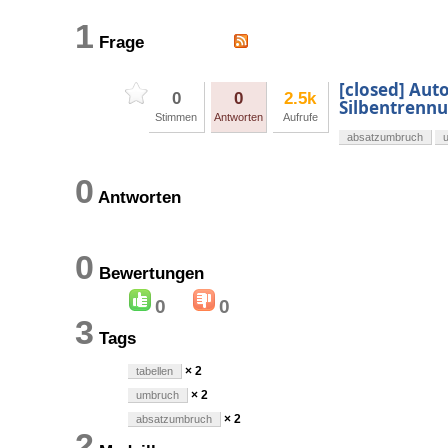
1
Frage
[closed] Aut
0
0
2.5k
Silbentrenn
Stimmen
Antworten
Aufrufe
absatzumbruch
0
Antworten
0
Bewertungen
0
0
3
Tags
× 2
tabellen
× 2
umbruch
× 2
absatzumbruch
2