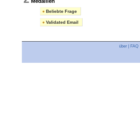
Medaillen
●
Beliebte Frage
●
Validated Email
über
|
FAQ