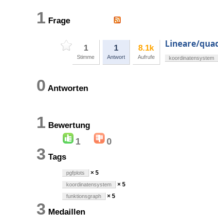
1
Frage
Lineare/qua
1
1
8.1k
Stimme
Antwort
Aufrufe
koordinatensystem
0
Antworten
1
Bewertung
1
0
3
Tags
× 5
pgfplots
× 5
koordinatensystem
× 5
funktionsgraph
3
Medaillen