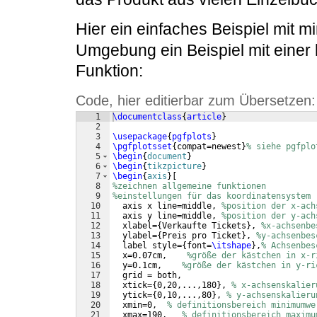
Hier ein einfaches Beispiel mit 
Umgebung ein Beispiel mit einer 
Funktion:
Code, hier editierbar zum Übersetzen:
1
\documentclass
{
article
}
2
3
\usepackage
{
pgfplots
}
4
\pgfplotsset
{
compat=newest
}
% siehe pgfplo
5
\begin
{
document
}
6
\begin
{
tikzpicture
}
7
\begin
{
axis
}
[
8
%zeichnen allgemeine funktionen
9
%einstellungen für das koordinatensystem
10
  axis x line=middle, 
%position der x-ach
11
  axis y line=middle, 
%position der y-ach
12
  xlabel=
{
Verkaufte Tickets
}
, 
%x-achsenbe
13
  ylabel=
{
Preis pro Ticket
}
, 
%y-achsenbes
14
  label style=
{
font=
\itshape
}
,
% Achsenbes
15
  x=0.07cm,    
%größe der kästchen in x-r
16
  y=0.1cm,    
%größe der kästchen in y-ri
17
  grid = both,
18
  xtick=
{
0,20,...,180
}
, 
% x-achsenskalier
19
  ytick=
{
0,10,...,80
}
, 
% y-achsenskalieru
20
  xmin=0,  
% definitionsbereich minimumwe
21
  xmax=190,   
% definitionsbereich maximu