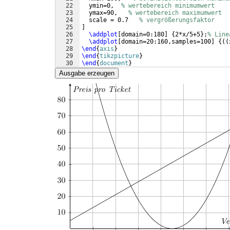
22
  ymin=0,  
% wertebereich minimumwert
23
  ymax=90,   
% wertebereich maximumwert
24
  scale = 0.7   
% vergrößerungsfaktor    
25
]
26
\addplot
[
domain=0:180
]
{
2*x/5+5
}
;
% Line
27
\addplot
[
domain=20:160,samples=100
]
{((
28
\end
{
axis
}
29
\end
{
tikzpicture
}
30
\end
{
document
}
Ausgabe erzeugen