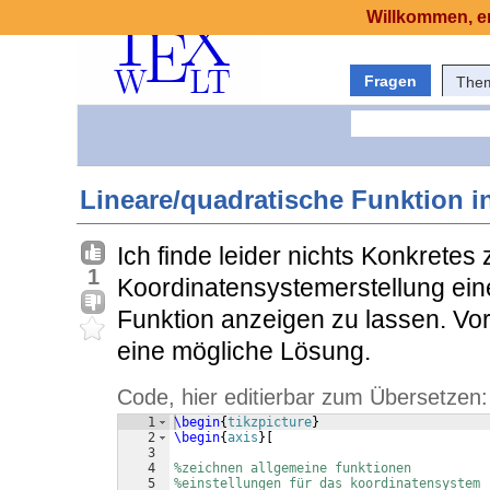
Willkommen, er
Fragen
The
Lineare/quadratische Funktion 
Ich finde leider nichts Konkretes
1
Koordinatensystemerstellung ein
Funktion anzeigen zu lassen. Vo
eine mögliche Lösung.
Code, hier editierbar zum Übersetzen:
1
\begin
{
tikzpicture
}
2
\begin
{
axis
}
[
3
4
%zeichnen allgemeine funktionen
5
%einstellungen für das koordinatensystem