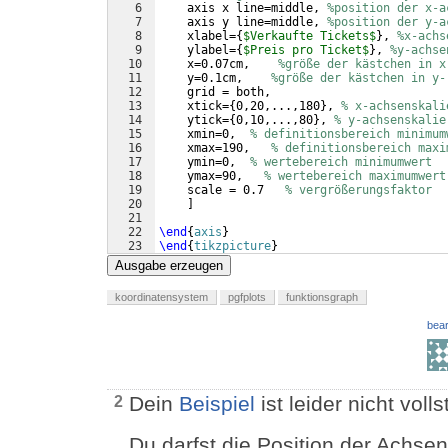
6
    axis x line=middle, 
%position der x-a
7
    axis y line=middle, 
%position der y-a
8
    xlabel=
{
$Verkaufte Tickets$
}
, 
%x-achs
9
    ylabel=
{
$Preis pro Ticket$
}
, 
%y-achse
10
    x=0.07cm,    
%größe der kästchen in x
11
    y=0.1cm,    
%größe der kästchen in y-
12
    grid = both,
13
    xtick=
{
0,20,...,180
}
, 
% x-achsenskali
14
    ytick=
{
0,10,...,80
}
, 
% y-achsenskalie
15
    xmin=0,  
% definitionsbereich minimum
16
    xmax=190,   
% definitionsbereich maxi
17
    ymin=0,  
% wertebereich minimumwert
18
    ymax=90,   
% wertebereich maximumwert
19
    scale = 0.7   
% vergrößerungsfaktor  
20
]
21
22
\end
{
axis
}
23
\end
{
tikzpicture
}
Ausgabe erzeugen
koordinatensystem
pgfplots
funktionsgraph
bear
Dein
Beispiel
ist leider nicht volls
2
Du darfst die Position der Achse