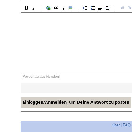
[Vorschau ausblenden]
über
|
FAQ