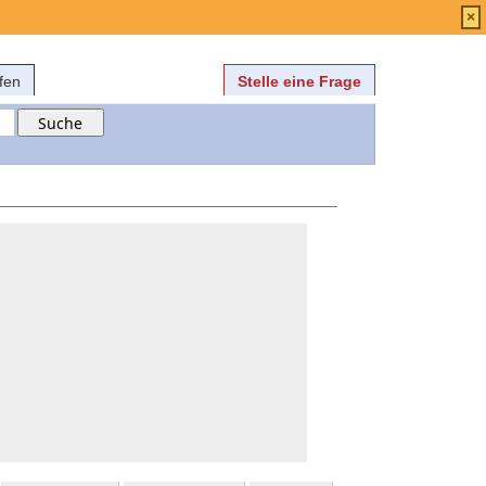
Anmelden
über
FAQ
×
fen
Stelle eine Frage