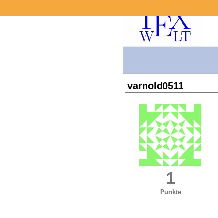
varnold0511
1
Punkte