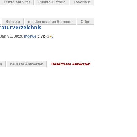
Letzte Aktivität
Punkte-Historie
Favoriten
Beliebte
mit den meisten Stimmen
Offen
raturverzeichnis
3.7k
Jan '21, 08:26
moewe
●
3
●
6
en
neueste Antworten
Beliebteste Antworten