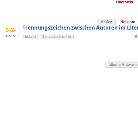
Übersicht
Aktive
Neueste
Trennungszeichen zwischen Autoren im Lite
5.6k
Aufrufe
19 
biblatex
literaturverzeichnis
älteste Antwort
en