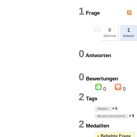
1
Frage
0
1
Stimmen
Antwort
0
Antworten
0
Bewertung
0
0
2
Tags
× 5
biblatex
× 5
literaturverzeichnis
2
Medaillen
●
Beliebte Frage