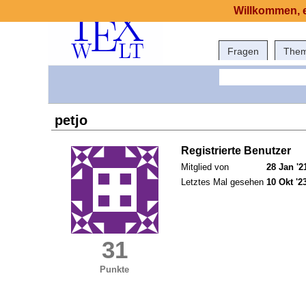
Willkommen, e
Fragen
The
petjo
Registrierte Benutzer
Mitglied von
28 Jan '2
Letztes Mal gesehen
10 Okt '2
31
Punkte