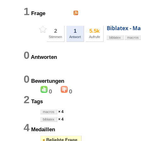
1
Frage
Biblatex - M
2
1
5.5k
Stimmen
Antwort
Aufrufe
biblatex
macros
0
Antworten
0
Bewertungen
0
0
2
Tags
× 4
macros
× 4
biblatex
4
Medaillen
●
Beliebte Frage