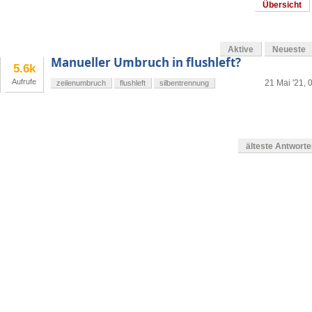
Übersicht
Aktive
Neueste
Manueller Umbruch in flushleft?
5.6k
Aufrufe
21 Mai '21, 
zeilenumbruch
flushleft
silbentrennung
älteste Antwort
en