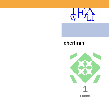
eberlinin
1
Punkte