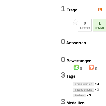
1
Frage
0
1
Stimmen
Antwort
0
Antworten
0
Bewertung
0
0
3
Tags
× 3
zeilenumbruch
× 3
silbentrennung
× 3
flushleft
3
Medaillen