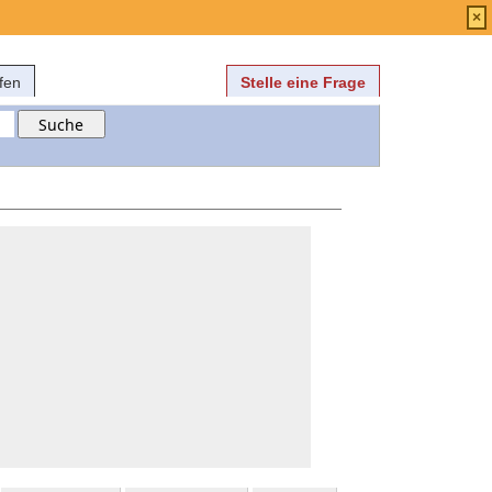
Anmelden
über
FAQ
×
fen
Stelle eine Frage