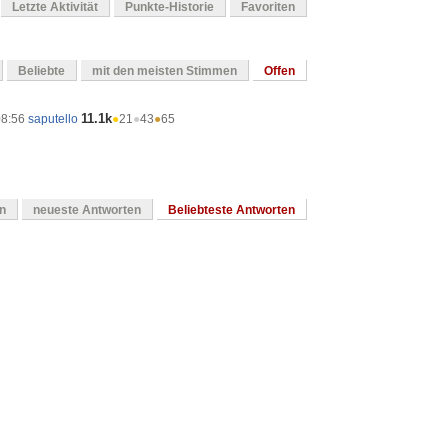
Letzte Aktivität
Punkte-Historie
Favoriten
Beliebte
mit den meisten Stimmen
Offen
11.1k
08:56
saputello
●
21
●
43
●
65
en
neueste Antworten
Beliebteste Antworten