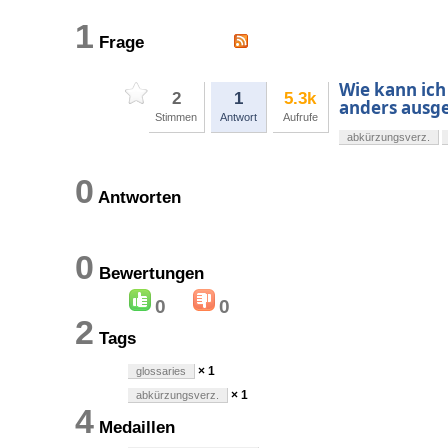
1
Frage
Wie kann ich
2
1
5.3k
anders ausge
Stimmen
Antwort
Aufrufe
abkürzungsverz.
0
Antworten
0
Bewertungen
0
0
2
Tags
× 1
glossaries
× 1
abkürzungsverz.
4
Medaillen