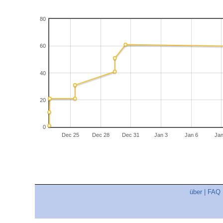
80
60
40
20
0
Dec 25
Dec 28
Dec 31
Jan 3
Jan 6
Jan
über
|
FAQ