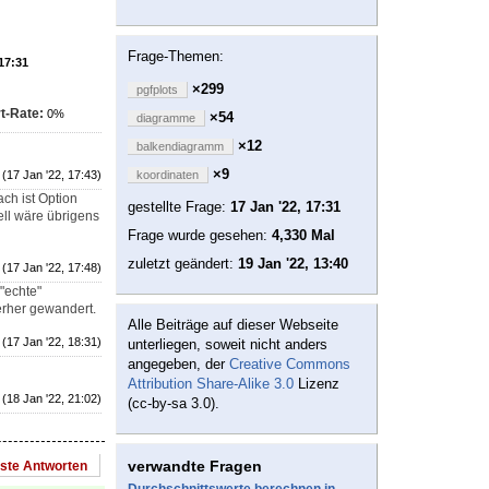
Frage-Themen:
 17:31
×299
pgfplots
t-Rate:
0%
×54
diagramme
×12
balkendiagramm
×9
(17 Jan '22, 17:43)
koordinaten
h ist Option
gestellte Frage:
17 Jan '22, 17:31
ell wäre übrigens
Frage wurde gesehen:
4,330 Mal
zuletzt geändert:
19 Jan '22, 13:40
(17 Jan '22, 17:48)
"echte"
erher gewandert.
Alle Beiträge auf dieser Webseite
(17 Jan '22, 18:31)
unterliegen, soweit nicht anders
angegeben, der
Creative Commons
Attribution Share-Alike 3.0
Lizenz
(18 Jan '22, 21:02)
(cc-by-sa 3.0).
verwandte Fragen
este Antworten