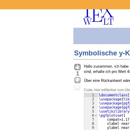
Symbolische y-K
Hallo zusammen, ich habe 
sind, erhalte ich pro Wert
1
Über eine Rückantwort wäre
Code, hier editierbar zum Üb
1
\documentclass
[
2
\usepackage
{
tik
3
\usepackage
{
pgf
4
\usepackage
{
pgf
5
\usetikzlibrary
6
\pgfplotsset
{
7
    compat=1.17
8
    xlabel near
9
    ylabel near