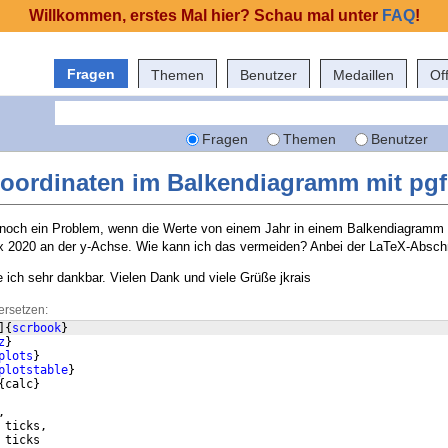
Willkommen, erstes Mal hier? Schau mal unter
FAQ
!
Fragen
Themen
Benutzer
Medaillen
Of
Fragen
Themen
Benutzer
oordinaten im Balkendiagramm mit pgf
noch ein Problem, wenn die Werte von einem Jahr in einem Balkendiagramm 
 4x 2020 an der y-Achse. Wie kann ich das vermeiden? Anbei der LaTeX-Abschn
 ich sehr dankbar. Vielen Dank und viele Grüße jkrais
ersetzen:
]
{
scrbook
}
z
}
plots
}
plotstable
}
{
calc
}
,
 ticks,
 ticks