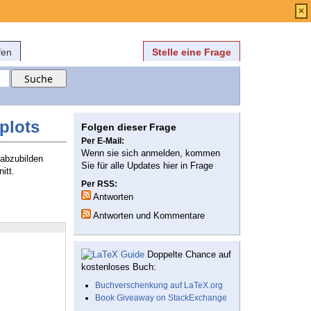
Anmelden
über
FAQ
×
fen
Stelle eine Frage
plots
Folgen dieser Frage
Per E-Mail:
Wenn sie sich anmelden, kommen
abzubilden
Sie für alle Updates hier in Frage
itt.
Per RSS:
Antworten
Antworten und Kommentare
Doppelte Chance auf
kostenloses Buch:
Buchverschenkung auf LaTeX.org
Book Giveaway on StackExchange