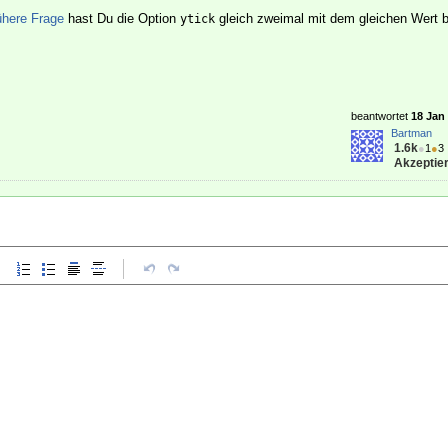
rühere Frage
hast Du die Option
gleich zweimal mit dem gleichen Wert b
ytick
beantwortet
18 Jan 
Bartman
1.6k
●
1
●
3
Akzeptier