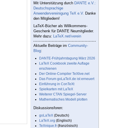
Mit Unterstützung durch
DANTE e.V.:
Deutschsprachige
Anwendervereinigung TeX e.V.
Danke
den Mitgliedern!
LaTeX-Bücher als Willkommens-
Geschenk für DANTE Neumitglieder.
Mehr dazu:
LaTeX.net/verein
Aktuelle Beiträge im
Community-
Blog
:
DANTE-Frühjahrstagung März 2026
LaTeX Cookbook zweite Auflage
erschienen
Der Online-Compiler TeXlive.net
Das Forum goLaTeX.de ist erneuert
Einführung in ConTeXt
Spielkarten mit LaTeX
Weiterer CTAN Spiegel-Server
Mathematisches Modell plotten
Diskussionsforen:
goLaTeX
(Deutsch)
LaTeX.org
(Englisch)
TeXnique.fr
(französisch)