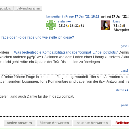
pgfplots
balkendiagramm
konvertiert in Frage
17 Jan '22, 18:29
gefragt
17 Jan '22,
stefan ♦♦
jkrais
18.6k
71
●
18
●
32
●
51
●
2
●
5
Akzeptier
frage oder Folgefrage und wie stelle ich diese?
gast3
ßerdem →
Was bedeutet die Kompatibilitätsangabe "compat=..." bei pgfplots?
Demnac
 welchen anderen
-Aktionen wie dem Laden einer Library zu setzen. Aktu
pgfplots
och nicht geht, wäre ein Update der TeX-Distribution zu überlegen.
gast3
uf Deine frühere Frage in eine neue Frage umgewandelt. Hier sind Antworten stets 
agen, sondern Lösungen. Ijons Kommentare sind dabei von der (Ex-)Antwort mit hi
stefan ♦♦
gefehlt und auch Danke für die Infos zu compat.
jkrais
active answers
älteste Antworten
neueste Antworten
Beliebt