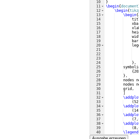
10
}
11
\begin
{
document
12
\begin
{
tikz
13
\begin
{
14
    tit
15
    xba
16
    xla
17
    hei
18
    wid
19
    bar
20
    leg
21
   
22
   
23
   
24
}
,
25
    symboli
26
{
20
27
}
,
28
    nodes n
29
    nodes n
30
    grid,
31
]
32
\addplo
33
(
52
34
\addplo
35
(
14
36
\addplo
37
(
7,
38
\addplo
39
(
8,
40
\legend
41
\end
{
axis
}
Ausgabe erzeugen