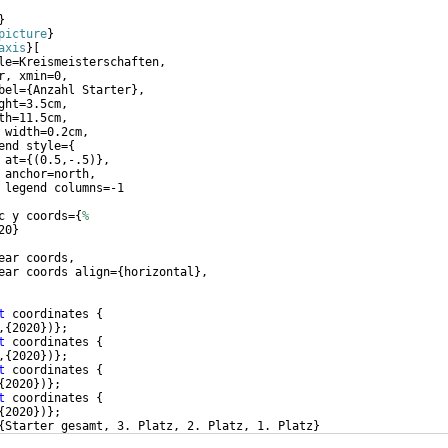
}
picture
}
axis
}
[
le=Kreismeisterschaften,
r, xmin=0,
bel=
{
Anzahl Starter
}
,
ght=3.5cm,
th=11.5cm,
 width=0.2cm,
end style=
{
 at=
{(
0.5,-.5
)}
,
 anchor=north,
 legend columns=-1
c y coords=
{
%
20
}
ear coords, 
ear coords align=
{
horizontal
}
,
t
 coordinates 
{
,
{
2020
})}
;
t
 coordinates 
{
,
{
2020
})}
;
t
 coordinates 
{
{
2020
})}
;
t
 coordinates 
{
{
2020
})}
;            
{
Starter gesamt, 3. Platz, 2. Platz, 1. Platz
}