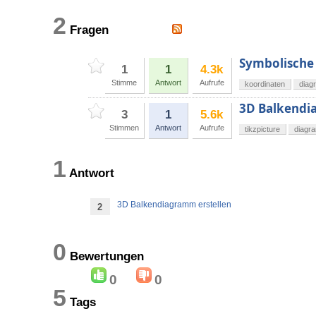
2
Fragen
Symbolische
1
1
4.3k
Stimme
Antwort
Aufrufe
koordinaten
diag
3D Balkendi
3
1
5.6k
Stimmen
Antwort
Aufrufe
tikzpicture
diagr
1
Antwort
3D Balkendiagramm erstellen
2
0
Bewertungen
0
0
5
Tags