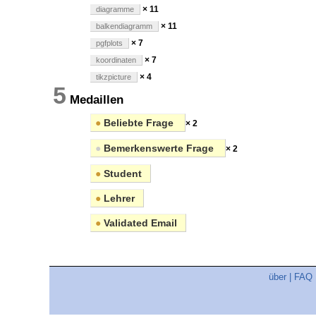
× 11
diagramme
× 11
balkendiagramm
× 7
pgfplots
× 7
koordinaten
× 4
tikzpicture
5
Medaillen
●
Beliebte Frage
× 2
●
Bemerkenswerte Frage
× 2
●
Student
●
Lehrer
●
Validated Email
über
|
FAQ