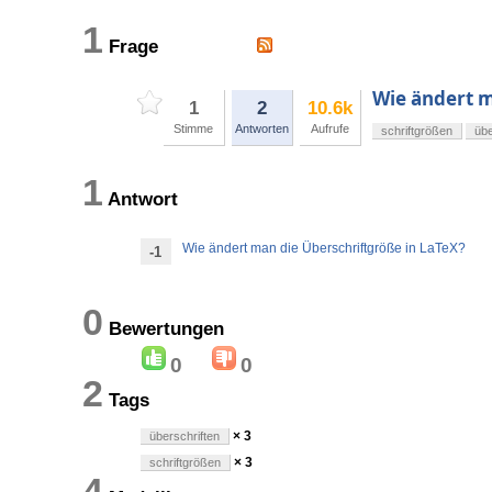
1
Frage
Wie ändert m
1
2
10.6k
Stimme
Antworten
Aufrufe
schriftgrößen
übe
1
Antwort
Wie ändert man die Überschriftgröße in LaTeX?
-1
0
Bewertungen
0
0
2
Tags
× 3
überschriften
× 3
schriftgrößen
4