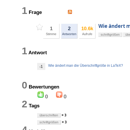
1
Frage
Wie ändert m
1
2
10.6k
Stimme
Antworten
Aufrufe
schriftgrößen
übe
1
Antwort
Wie ändert man die Überschriftgröße in LaTeX?
-1
0
Bewertungen
0
0
2
Tags
× 3
überschriften
× 3
schriftgrößen
4