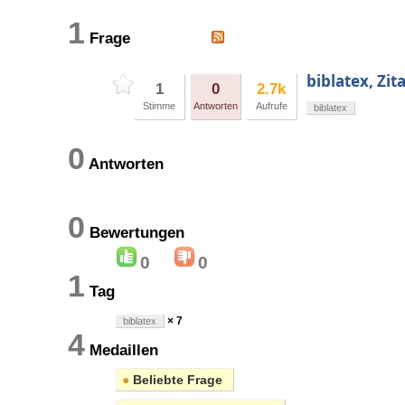
1
Frage
biblatex, Zit
1
0
2.7k
Stimme
Antworten
Aufrufe
biblatex
0
Antworten
0
Bewertungen
0
0
1
Tag
× 7
biblatex
4
Medaillen
●
Beliebte Frage