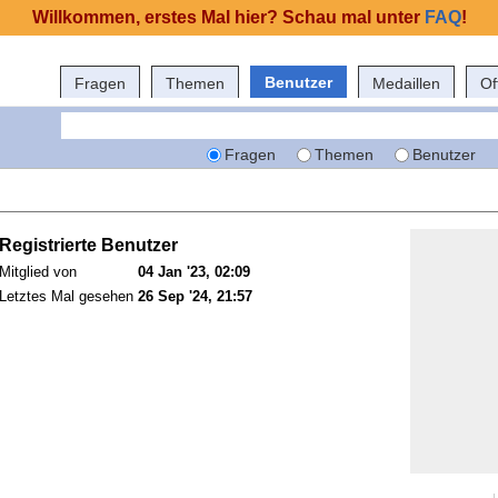
Willkommen, erstes Mal hier? Schau mal unter
FAQ
!
Benutzer
Fragen
Themen
Medaillen
Of
Fragen
Themen
Benutzer
Registrierte Benutzer
Mitglied von
04 Jan '23, 02:09
Letztes Mal gesehen
26 Sep '24, 21:57