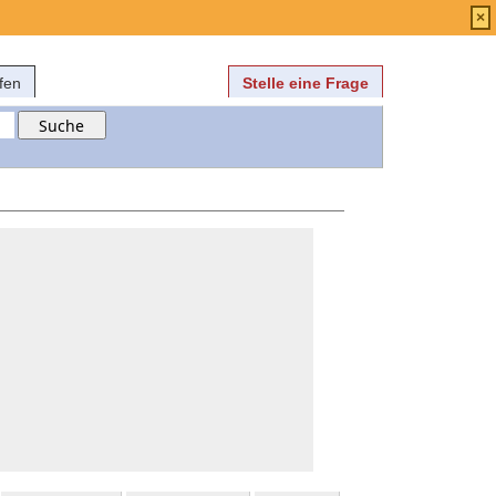
Anmelden
über
FAQ
×
fen
Stelle eine Frage