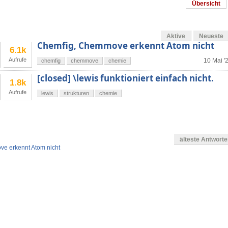
Übersicht
Aktive
Neueste
Chemfig, Chemmove erkennt Atom nicht
6.1k
Aufrufe
10 Mai '
chemfig
chemmove
chemie
[closed] \lewis funktioniert einfach nicht.
1.8k
Aufrufe
lewis
strukturen
chemie
älteste Antwort
e erkennt Atom nicht
en