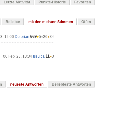
Letzte Aktivität
Punkte-Historie
Favoriten
Beliebte
mit den meisten Stimmen
Offen
669
23, 12:06
Delorian
●
5
●
26
●
34
11
06 Feb '23, 13:34
Issuica
●
3
en
neueste Antworten
Beliebteste Antworten