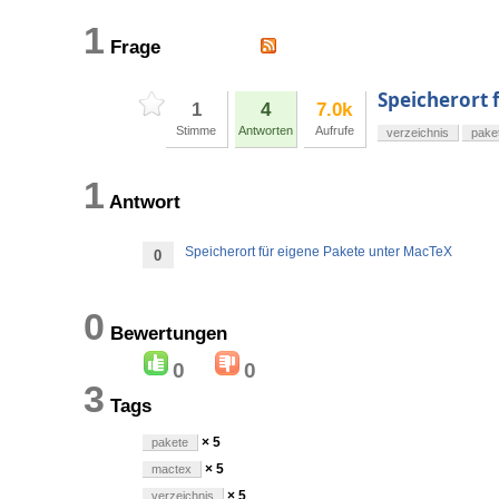
1
Frage
Speicherort 
1
4
7.0k
Stimme
Antworten
Aufrufe
verzeichnis
pake
1
Antwort
Speicherort für eigene Pakete unter MacTeX
0
0
Bewertungen
0
0
3
Tags
× 5
pakete
× 5
mactex
× 5
verzeichnis