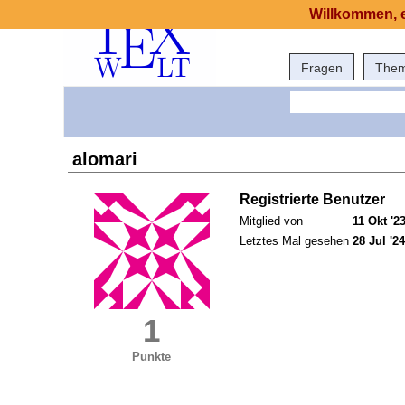
Willkommen, e
Fragen
The
alomari
Registrierte Benutzer
Mitglied von
11 Okt '2
Letztes Mal gesehen
28 Jul '24
1
Punkte