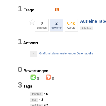
1
Frage
Aus eine Tabe
0
2
6.4k
Stimmen
Antworten
Aufrufe
tabellen
1
Antwort
Grafik mit darunterstehender Datentabelle
0
0
Bewertungen
0
0
3
Tags
× 5
tabellen
× 2
tikz
× 2
pgfplots