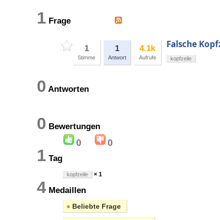
1
Frage
Falsche Kopfz
1
1
4.1k
Stimme
Antwort
Aufrufe
kopfzeile
0
Antworten
0
Bewertungen
0
0
1
Tag
× 1
kopfzeile
4
Medaillen
●
Beliebte Frage